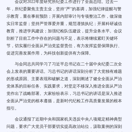
会议对
2022
年度研究所纪委工作进行了全面总结。过去一
年，所纪委聚焦主责主业，坚持
“
严
”
的基调，加强纪律提醒与警
示教育，重在事前预防；开展内部审计与专项整治工作，做深做
实日常监督；坚持严管厚爱并重，规范谨慎执纪；开展科研诚信
教育，推进学风建设；加强纪检队伍建设，提升业务水平。会议
剖析了目前工作中存在的问题与不足，表示将继续紧盯关键环
节，切实履行全面从严治党监督责任，有力发挥监督保障执行、
促进完善发展作用，为科技创新提供有力保障。
与会同志共同学习了习近平总书记在二十届中央纪委二次全
会上发表的重要讲话。习总书记的讲话深刻分析了大党独有难题
的形成原因、主要表现和破解之道，深刻阐述了健全全面从严治
党体系的目标任务、实践要求，对坚定不移深入推进全面从严治
党作出了战略部署。大家纷纷表示，习总书记的讲话是深入推进
全面从严治党的根本遵循，是新时代纪检工作高质量发展的根本
指引。
会议通报了近期中央和国家机关违反中央八项规定精神典型
问题，要求广大党员干部要切实提高政治站位，汲取案例的深刻