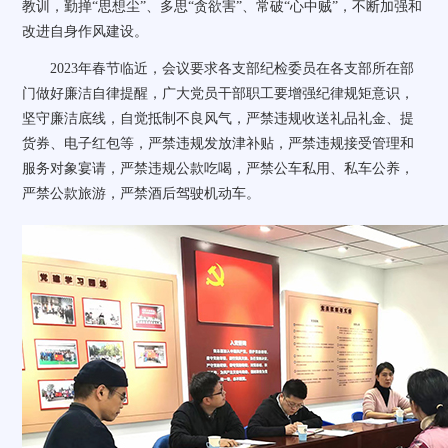
教训，勤掸“思想尘”、多思“贪欲害”、常破“心中贼”，不断加强和
改进自身作风建设。
2023
年春节临近，会议要求各支部纪检委员在各支部所在部
门做好廉洁自律提醒，广大党员干部职工要增强纪律规矩意识，
坚守廉洁底线，自觉抵制不良风气，严禁违规收送礼品礼金、提
货券、电子红包等，严禁违规发放津补贴，严禁违规接受管理和
服务对象宴请，严禁违规公款吃喝，严禁公车私用、私车公养，
严禁公款旅游，严禁酒后驾驶机动车。