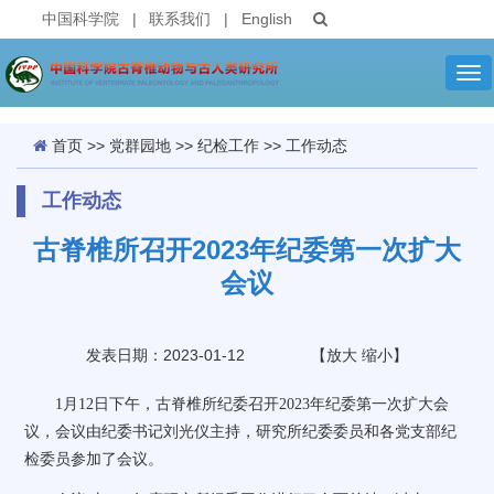
中国科学院
|
联系我们
|
English
Tog
nav
首页
>>
党群园地
>>
纪检工作
>>
工作动态
工作动态
古脊椎所召开2023年纪委第一次扩大
会议
发表日期：2023-01-12
【
放大
缩小
】
1
月
12
日下午，古脊椎所纪委召开
2023
年纪委第一次扩大会
议，会议由纪委书记刘光仪主持，研究所纪委委员和各党支部纪
检委员参加了会议。