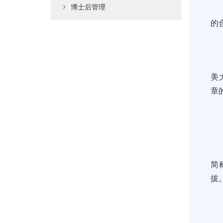
博士后管理
的
美
章
简
拔