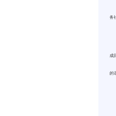
务
成
的