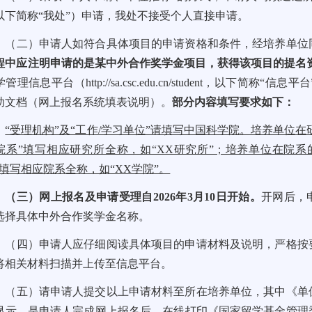
以下简称“我处”）申请，我处不接受个人直接申请。
（二）申请人如符合具体项目的申请资格和条件，经培养单位
程中应注明申请的是某中外合作奖学金项目，获得该项目的提名
学管理信息平台（
http://sa.csc.edu.cn/student
，以下简称“信息平
助文档（网上报名系统填表说明）。
部分内容填写要求如下：
“受理机构”及“工作/学习单位”请填写中国科学院。培养单位在
院系”填写相应研究所全称，如“XX研究所”；培养单位在院系
”填写相应院系全称，如“XX学院”。
（三）网上报名及申请受理自2026年3月10日开始。
开网后，
选择具体中外合作奖学金名称。
（四）申请人应仔细阅读具体项目的申请材料及说明，严格按
将相关材料扫描并上传至信息平台。
（五）请申请人提交以上申请材料至所在培养单位，其中《单
显示，是申请人完成网上报名后，在线打印《国家留学基金管理