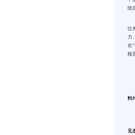
统
位
力
在
核
料
见