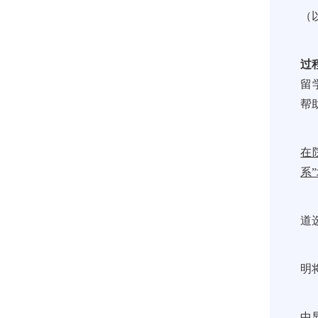
（
过
留
帮
在
系
道
明
中