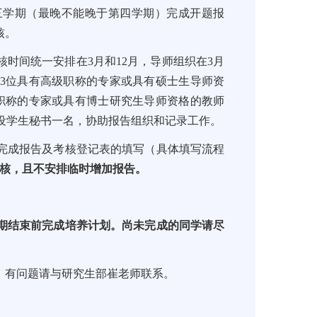
三学期（最晚不能晚于第四学期）完成开题报
核。
时间统一安排在3月和12月，导师组织在3月
于3位具有高级职称的专家或具有硕士生导师资
职称的专家或具有博士研究生导师资格的教师
小组设学生秘书一名，协助报告组织和记录工作。
完成报告及考核登记表的填写（具体填写流程
核，且不安排临时增加报告。
期结束前完成培养计划。尚未完成的同学请尽
，有问题请与研究生部崔老师联系。