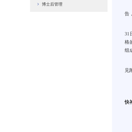
博士后管理
告
3
格
组
见
快