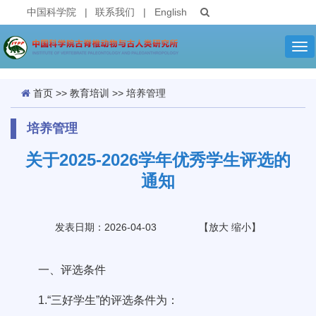
中国科学院
|
联系我们
|
English
Tog
nav
首页
>>
教育培训
>>
培养管理
培养管理
关于2025-2026学年优秀学生评选的
通知
发表日期：2026-04-03
【
放大
缩小
】
一、评选条件
1.“三好学生”的评选条件为：