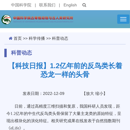
中国科学院
|
联系我们
|
English
Tog
nav
首页
>>
科学传播
>>
科普动态
科普动态
【科技日报】1.2亿年前的反鸟类长着
恐龙一样的头骨
发表日期：2022-12-09
【
放大
缩小
】
日前，通过高精度三维扫描和复原，我国科研人员发现，距
今1.2亿年的中生代反鸟类头骨保留了大量主龙类的原始特征，呈
现出模块化的演化特征。相关研究成果在线发表于自然指数期刊
《eLife》。