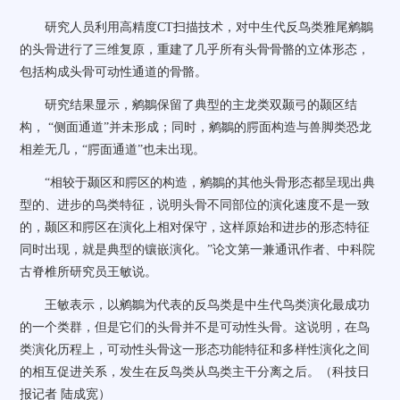
研究人员利用高精度CT扫描技术，对中生代反鸟类雅尾鹓鶵
的头骨进行了三维复原，重建了几乎所有头骨骨骼的立体形态，
包括构成头骨可动性通道的骨骼。
研究结果显示，鹓鶵保留了典型的主龙类双颞弓的颞区结
构， “侧面通道”并未形成；同时，鹓鶵的腭面构造与兽脚类恐龙
相差无几，“腭面通道”也未出现。
“相较于颞区和腭区的构造，鹓鶵的其他头骨形态都呈现出典
型的、进步的鸟类特征，说明头骨不同部位的演化速度不是一致
的，颞区和腭区在演化上相对保守，这样原始和进步的形态特征
同时出现，就是典型的镶嵌演化。”论文第一兼通讯作者、中科院
古脊椎所研究员王敏说。
王敏表示，以鹓鶵为代表的反鸟类是中生代鸟类演化最成功
的一个类群，但是它们的头骨并不是可动性头骨。这说明，在鸟
类演化历程上，可动性头骨这一形态功能特征和多样性演化之间
的相互促进关系，发生在反鸟类从鸟类主干分离之后。（科技日
报记者 陆成宽）