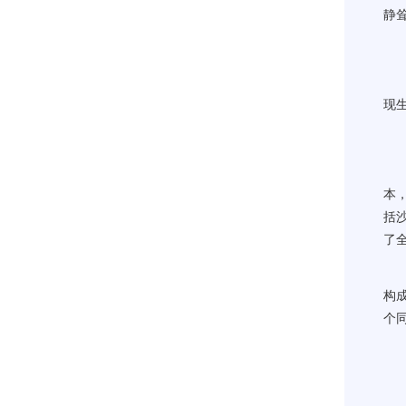
静
标
现
“
于
本
括
了
结
构
个
“