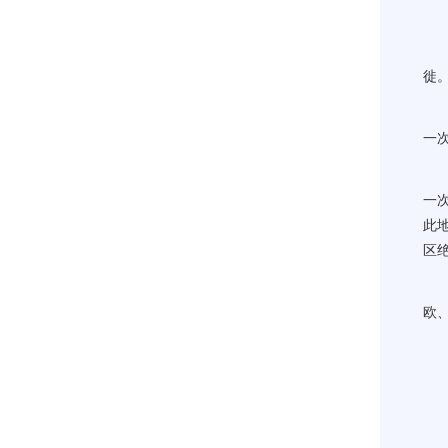
那
经
徙
史
一
第
一
此
区
沙
欧
至
这
相关论