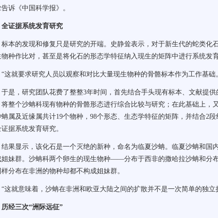
耸告诉《中国科学报》。
全证据系统发育研究
本的发现和修复只是研究的开端。史静耸表示，对于新生代的蛇类化石
生物种作比对，甚至是将化石的形态学特征纳入现生的矩阵中进行系统发
这就要求研究人员以观察和对比大量现生物种的骨骼标本作为工作基础。
是，研究团队花费了整整3年时间，首先结合手头现有标本、文献提供
，将整个沙蚺科现有物种的骨骼形态进行综合比较与研究；在此基础上，
沙蚺属及近缘属共计19个物种，98个形态、生态学特征的矩阵，并结合2
全证据系统发育研究。
果显示，该化石是一个灭绝的新种，命名为临夏沙蚺。临夏沙蚺和国内
成姐妹群。沙蚺科两个卵生的现生物种——分布于西非的撒哈拉沙蚺和分
同样分布在非洲的物种却都不构成姐妹群。
这就意味着，沙蚺在非洲和欧亚大陆之间的扩散并不是一次简单的独立扩
历经三次“洲际远征”