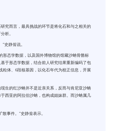
研究而言，最具挑战的环节是将化石和与之相关的
育分析。
”史静耸说。
的形态学数据，以及国外博物馆的馆藏沙蚺骨骼标
又基于形态学数据，结合前人研究结果重新编码了包
段线粒体、6段核基因，以化石年代为校正信息，开展
现生的红沙蚺并不是近亲关系，反而与肯尼亚沙蚺
布于西亚的阿拉伯沙蚺，也构成姐妹群。而沙蚺属几
散事件。”史静耸表示。