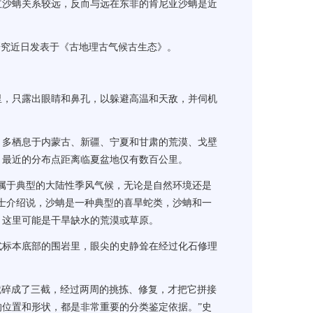
红沙蚺关系较远，反而与远在东非的肯尼亚沙蚺是近
研究近日发表于《古地理古气候古生态》。
，只露出眼睛和鼻孔，以躲避高温和天敌，并伺机
多栖息于内蒙古、新疆、宁夏和甘肃的荒漠、戈壁
，最近的分布点距离临夏盆地仅有数百公里。
属于典型的大陆性季风气候，无论是自然环境还是
士介绍说，沙蚺是一种典型的喜旱蛇类，沙蚺和一
，这里可能是干旱缺水的荒漠或草原。
标本底部的围岩里，眼尖的史静耸在经过化石修理
碎成了三截，经过两周的挑拣、修复，才把它拼接
位置和形状，都是非常重要的分类鉴定依据。”史