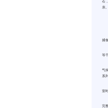
石
亲
这
沙
捕
现
等
“
气
系
然
室
“
完