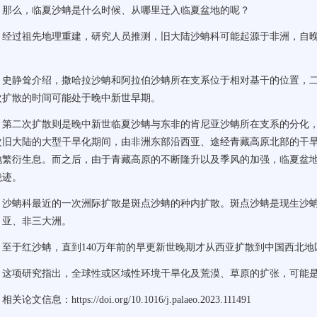
么，临夏沙蚺是什么时候、从哪里迁入临夏盆地的呢？
过祖先地理重建，研究人员推测，旧大陆沙蚺科可能起源于非洲，自晚
。
静耸介绍，撒哈拉沙蚺和阿拉伯沙蚺所在支系位于相对基干的位置，二者
次扩散的时间可能处于晚中新世早期。
二次扩散则是晚中新世临夏沙蚺与东非的肯尼亚沙蚺所在支系的分化，时
次旧大陆的大型干旱化期间，由非洲东部沿西亚、途经青藏高原北部的干
地繁衍生息。而之后，由于青藏高原的不断隆升以及季风的加强，临夏盆
绝迹。
蚺科最近的一次洲际扩散是斑点沙蚺的种内扩散。斑点沙蚺是现生沙蚺
、亚、非三大洲。
于红沙蚺，直到140万年前的早更新世晚期才从西亚扩散到中国西北地
项研究指出，全球性或区域性环境干旱化及荒漠、草原的扩张，可能是
文信息：https://doi.org/10.1016/j.palaeo.2023.111491