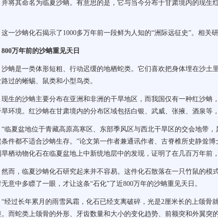
，并将其命名为临夏沙蚺。有意思的是，它与当今分布于甘肃境内的现生
。
一沙蚺化石揭示了1000多万年前一段鲜为人知的“洲际远征史”。相关
800万年前的沙蚺重见天日
蚺是一类体形短粗、行动迟缓的地栖蛇类。它们喜欢把身体埋在沙土里
食路过的蜥蜴、鼠类和小型鸟类。
生的沙蚺主要分布在亚洲和非洲的干旱地区，而我国仅有一种红沙蚺，
干旱环境。红沙蚺在甘肃境内的分布区域包括白银、武威、张掖、酒泉等
临夏盆地位于青藏高原高寒区、东部季风区与西北干旱区的交会地带，
候条件都不适合沙蚺生存。”论文第一作者兼通讯作者、古脊椎所史静耸博
列旱栖动物化石在临夏盆地上中新统地层中的发现，证明了在几百万年前
而，临夏沙蚺化石研究起来并不容易。这件化石散落在一只竹鼠的模式
时无意中多瞟了一眼，才让这条“石化”了近800万年的沙蚺重见天日。
经过长年累月的雨雪风霜，化石已经支离破碎，光是2厘米长的上颌骨就
整。而蛇类上颌骨的外形、牙齿数量和大小的变化趋势、前额突和外翼突的