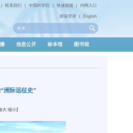
|
联系我们
|
中国科学院
|
快速链接
|
内网入口
邮箱登录
|
English
播
信息公开
标本馆
图书馆
“洲际远征史”
放大
缩小
】