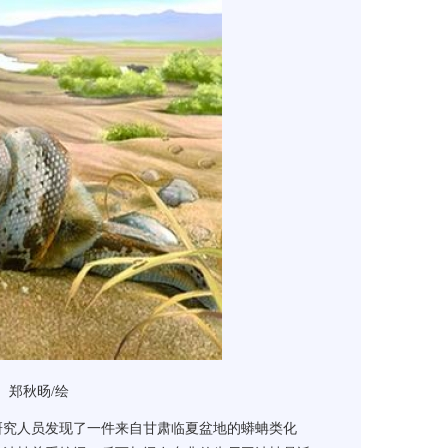
。
郑秋旸/绘
究人员发现了一件来自甘肃临夏盆地的蟒蚺类化