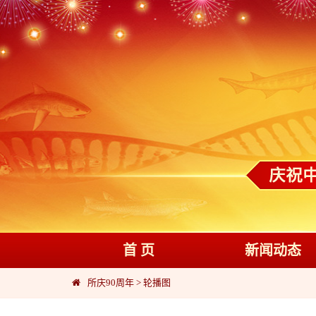
首 页
新闻动态
所庆90周年
>
轮播图