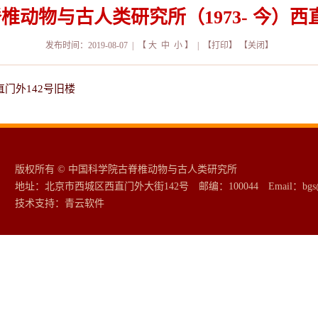
动物与古人类研究所（1973- 今）西
发布时间：2019-08-07 | 【
大
中
小
】 | 【
打印
】 【
关闭
】
直门外142号旧楼
版权所有 © 中国科学院古脊椎动物与古人类研究所
地址：北京市西城区西直门外大街142号 邮编：100044 Email：bgs@ivp
技术支持：
青云软件