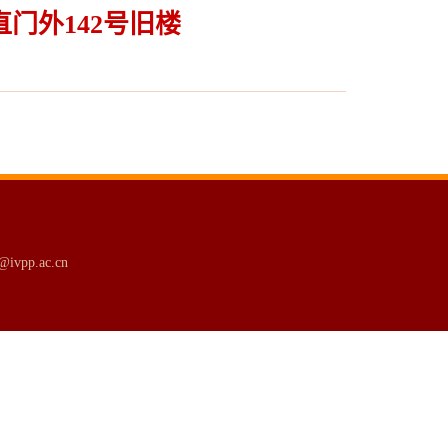
直门外142号旧楼
p.ac.cn