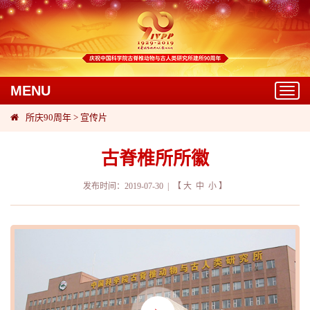
MENU
Toggl
navig
所庆90周年
>
宣传片
古脊椎所所徽
发布时间：2019-07-30 | 【
大
中
小
】