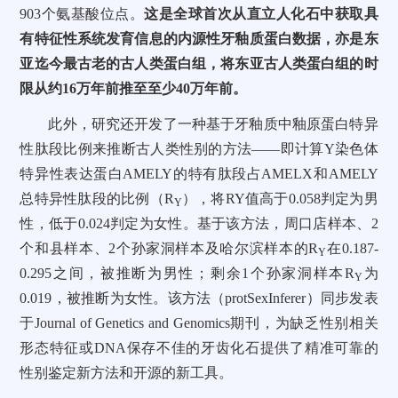
903个氨基酸位点。
这是全球首次从直立人化石中获取具
有特征性系统发育信息的内源性牙釉质蛋白数据，亦是东
亚迄今最古老的古人类蛋白组，将东亚古人类蛋白组的时
限从约16万年前推至至少40万年前。
此外，研究还开发了一种基于牙釉质中釉原蛋白特异
性肽段比例来推断古人类性别的方法——即计算Y染色体
特异性表达蛋白AMELY的特有肽段占AMELX和AMELY
总特异性肽段的比例（R
），将RY值高于0.058判定为男
Y
性，低于0.024判定为女性。基于该方法，周口店样本、2
个和县样本、2个孙家洞样本及哈尔滨样本的
R
在0.187-
Y
0.295之间，被推断为男性；剩余1个孙家洞样本
R
为
Y
0.019，被推断为女性。该方法（protSexInferer）同步发表
于Journal of Genetics and Genomics期刊，为缺乏性别相关
形态特征或DNA保存不佳的牙齿化石提供了精准可靠的
性别鉴定新方法和开源的新工具。