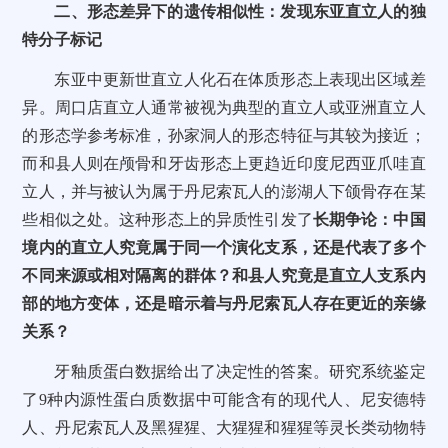
二、形态差异下的遗传相似性：发现东亚直立人的独
特分子标记
东亚中更新世直立人化石在体质形态上表现出区域差
异。周口店直立人通常被视为典型的直立人或亚洲直立人
的形态学参考标准，孙家洞人的形态特征与其较为接近；
而和县人则在颅骨和牙齿形态上更趋近印度尼西亚爪哇直
立人，并与被认为属于丹尼索瓦人的澎湖人下颌骨存在某
些相似之处。这种形态上的异质性引发了
长期争论：中国
境内的直立人究竟属于同一个演化支系，还是代表了多个
不同来源或相对隔离的群体？和县人究竟是直立人支系内
部的地方变体，还是暗示着与丹尼索瓦人存在更近的亲缘
关系？
牙釉质蛋白数据给出了决定性的答案。研究系统鉴定
了9种内源性蛋白质数据中可能含有的现代人、尼安德特
人、丹尼索瓦人及黑猩猩、大猩猩和猩猩等灵长类动物特