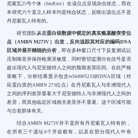
尼索瓦25号个体（bioRxiv）在该位点呈现杂合状态，而在
本研究六个直立人样本均是纯合状态，反映出该位点不是
丹尼索瓦人特有的。
研究团队
从古蛋白组数据中锁定的真实氨基酸突变位
点（AMBN M273V）出发，反向追踪其对应的编码DNA
区域并展开精细的分析
，即在多种窗口尺寸下反复测试以
压制噪音并保持检测灵敏度，同时密切监测分化信号是否
超出现代人与尼安德特人之间的预期差异区间。在此严格
策略下，分析结果显示包含rs564905233的DNA区域（对
应蛋白质的AMBN 273位点）在丹尼索瓦人与非洲现代人
之间的序列差异显著大于尼安德特人与非洲现代人之间的
差异，而其他临近区域相关差异并不显著。这个区域可能
与古老群体有关。
结合AMBN M273V并不是所有丹尼索瓦人特有的，
在所有三个遗址6个牙齿都有，以及在部分现代人中有