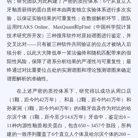
弱；研究团队为此构建了严密的质控体系：6个从直立人
牙釉质获得的蛋白质样本由两套独立实验体系进行多次实
验，以保证实验结果的可重复性；在数据解析环节，团队
运用PEAKS Online、MaxQuant和pFind（中国科学院计算
技术研究所开发）三种搜库软件对原始谱图进行鉴定，并
交叉比对——只有被三种软件共同验证的位点才被纳入后
续分析，以此大大降低单一算法偏倚和随机匹配带来的假
阳性风险，保障了谱系分析结果的严谨性与可重复性；最
终通过对比重要位点处的实测谱图和理论预测谱图来确定
谱图解析的准确性。
在上述严密的质控体系下，研究得以成功从周口店
（1颗，距今约42万年）、和县（2颗，距今约41万年）和
孙家洞（3颗，距今约40万年）的6颗牙齿及作为对比的哈
尔滨个体（1颗，距今至少14.6万年）牙齿中，鉴定出6～
11种内源性釉质相关蛋白，包含650～3457个肽段，所构
建的一致序列覆盖了6个直立人个体及哈尔滨个体的269～