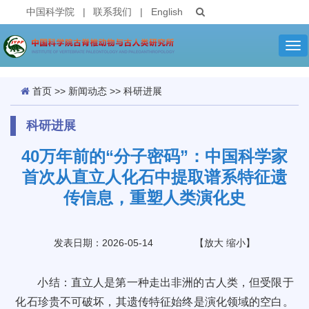
中国科学院
|
联系我们
|
English
Tog
nav
首页
>>
新闻动态
>>
科研进展
科研进展
40万年前的“分子密码”：中国科学家
首次从直立人化石中提取谱系特征遗
传信息，重塑人类演化史
发表日期：2026-05-14
【
放大
缩小
】
小结：直立人是第一种走出非洲的古人类，但受限于
化石珍贵不可破坏，其遗传特征始终是演化领域的空白。