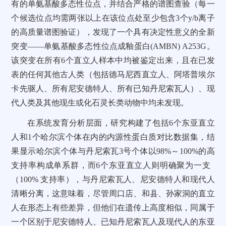
有的单氨基酸多态性位点，并结合严格的谱图查验（每一
个候选位点均需两张以上在该位点处至少包含3个y/b离子
的高质量谱图验证），发现了一个具有决定性意义的全新
突变——单氨基酸多态性位点成釉蛋白(AMBN) A253G。
该突变在所有6个直立人样本中均被鉴定出来，且在已发
表的任何其他古人类（包括德马尼西直立人、阿塔普埃尔
卡先驱人、所有尼安德特人、所有已知丹尼索瓦人）、现
代人类及其他现生或化石灵长类动物中均未发现。
在系统发育分析层面，研究构建了包括6个东亚直立
人和1个哈尔滨个体在内的内源性蛋白质对比数据集，结
果显示哈尔滨个体与丹尼索瓦3号个体以98%～100%的高
支持率构成单系群，而6个东亚直立人则明确聚为一支
（100% 支持率），与丹尼索瓦人、尼安德特人和现代人
清晰分离，这意味着，尽管周口店、和县、孙家洞的直立
人在形态上有些差异，但他们在遗传上高度相似，同属于
一个区别于尼安德特人、已知丹尼索瓦人及现代人的东亚