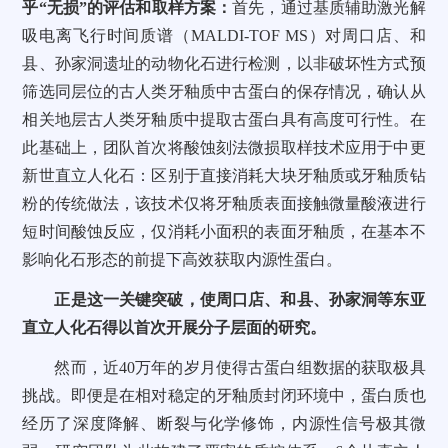
乎“无损”的评估和取样方案：
首先，通过基质辅助激光解
吸电离飞行时间质谱（MALDI-TOF MS）对周口店、和
县、孙家洞遗址的动物化石进行检测，以非破坏性方式预
筛选同层位的古人类牙釉质中古蛋白的保存情况，确认从
相关地层古人类牙釉质中提取古蛋白具有高度可行性。在
此基础上，团队首次将酸蚀刻法微损取样技术应用于中更
新世直立人化石：区别于直接消耗大块牙釉质或牙釉质钻
粉的传统做法，该技术仅将牙釉质表面接触微量酸液进行
短时间酸蚀反应，仅消耗小面积的表面牙釉质，在基本不
影响化石形态的前提下高效获取内源性蛋白。
正是这一关键突破，使周口店、和县、孙家洞等东亚
直立人化石得以首次开展分子层面的研究。
然而，近40万年的岁月使得古蛋白组数据的获取极具
挑战。即便是在相对稳定的牙釉质封闭环境中，蛋白质也
经历了深度降解、断裂与化学修饰，内源性信号极其微