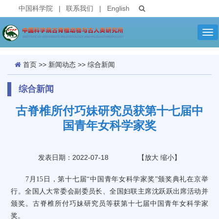
中国科学院
|
联系我们
|
English
Tog
nav
首页
>>
新闻动态
>>
综合新闻
综合新闻
古脊椎所付巧妹研究员获第十七届中
国青年女科学家奖
发表日期：2022-07-18
【
放大
缩小
】
7月15日，第十七届“中国青年女科学家奖”颁奖典礼在京举
行
。
全国人大常委会副委员长、全国妇联主席沈跃跃出席活动并
颁奖。
古脊椎所
付巧妹
研究员
等获第十七届中国青年女科学家
奖。