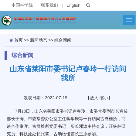
中国科学院
|
联系我们
|
English
Tog
nav
首页
>>
新闻动态
>>
综合新闻
综合新闻
山东省莱阳市委书记卢春玲一行访问
我所
发表日期：2022-07-19
【
放大
缩小
】
7
月
18
日，山东省莱阳市委书记卢春玲、市委常委副市长宣传
部长于涛、市委常委办公室主任蒋学庆等一行访问古脊椎所，商
谈合作事宜。古脊椎所党委书记、所长邓涛主持会议，汪筱林研
究员、科技处处长张翼、古动物馆馆长王原参加。