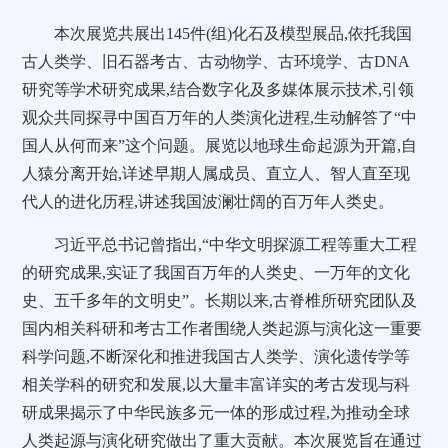
本次展览共展出145件(组)化石及模型展品,依托我国
古人类学、旧石器考古、古动物学、古环境学、古DNA
研究等学术研究成果,结合数字化及多媒体展示技术,引领
观众共同探寻中国百万年的人类演化进程,生动解答了“中
国人从何而来”这个问题。展览以地球生命起源为开篇,自
人猿分离开始,详述早期人属成员、直立人、智人直至现
代人的进化历程,讲述我国波澜壮阔的百万年人类史。
习近平总书记曾指出,“中华文明探源工程等重大工程
的研究成果,实证了我国百万年的人类史、一万年的文化
史、五千多年的文明史”。长期以来,古脊椎所研究团队及
国内相关科研和考古工作者围绕人类起源与演化这一重要
科学问题,不断深化和推进我国古人类学、演化遗传学等
相关学科的研究和发展,以大量丰富详实的考古发现与科
研成果揭示了中华民族多元一体的形成过程,为推动全球
人类起源与演化研究做出了重大贡献。本次展览旨在通过