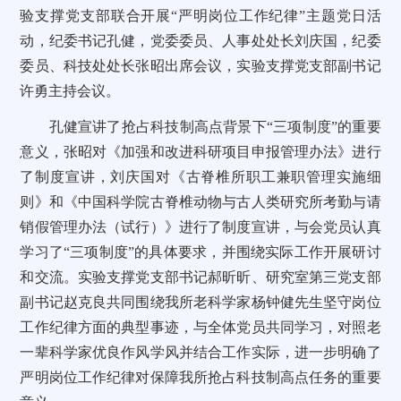
验支撑党支部联合开展“严明岗位工作纪律”主题党日活
动，纪委书记孔健，党委委员、人事处处长刘庆国，纪委
委员、科技处处长张昭出席会议，实验支撑党支部副书记
许勇主持会议。
孔健宣讲了抢占科技制高点背景下“三项制度”的重要
意义，张昭对《加强和改进科研项目申报管理办法》进行
了制度宣讲，刘庆国对《古脊椎所职工兼职管理实施细
则》和《中国科学院古脊椎动物与古人类研究所考勤与请
销假管理办法（试行）》进行了制度宣讲，与会党员认真
学习了“三项制度”的具体要求，并围绕实际工作开展研讨
和交流。实验支撑党支部书记郝昕昕、研究室第三党支部
副书记赵克良共同围绕我所老科学家杨钟健先生坚守岗位
工作纪律方面的典型事迹，与全体党员共同学习，对照老
一辈科学家优良作风学风并结合工作实际，进一步明确了
严明岗位工作纪律对保障我所抢占科技制高点任务的重要