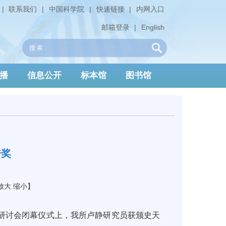
|
联系我们
|
中国科学院
|
快速链接
|
内网入口
邮箱登录
|
English
播
信息公开
标本馆
图书馆
秀奖
放大
缩小
】
学术研讨会闭幕仪式上，我所卢静研究员获颁史天