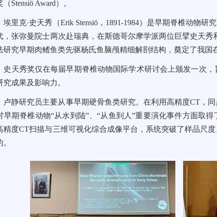
（Stensiö Award）。
埃里克·史天秀（Erik Stensiö，1891-1984）是早期脊椎
代，张弥曼院士两次赴瑞典，在斯德哥尔摩学派两位巨擘史天秀和雅维克
法研究早期肉鳍鱼类先驱杨氏鱼脑颅精细解剖结构，奠定了我国
史天秀奖仅在每届早期脊椎动物国际学术研讨会上颁发一次，
研究成果及影响力。
卢静研究员主要从事早期硬骨鱼类研究。在利用高精度CT，
讨早期脊椎动物“从水到陆”、“从鱼到人”重要演化事件方面取
高精度CT扫描与三维可视化综合成像平台，系统突破了样品尺
约。