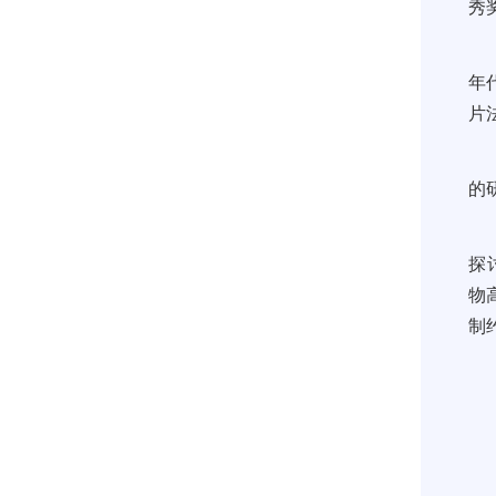
秀奖
年
片
的
探
物
制