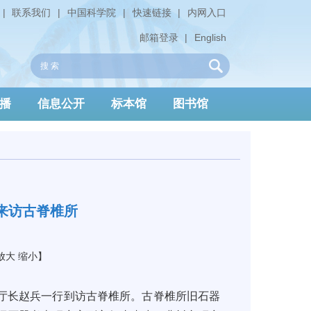
|
联系我们
|
中国科学院
|
快速链接
|
内网入口
邮箱登录
|
English
播
信息公开
标本馆
图书馆
来访古脊椎所
放大
缩小
】
、厅长赵兵一行到访古脊椎所。古脊椎所旧石器