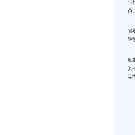
时
员
省
继
度
委
等