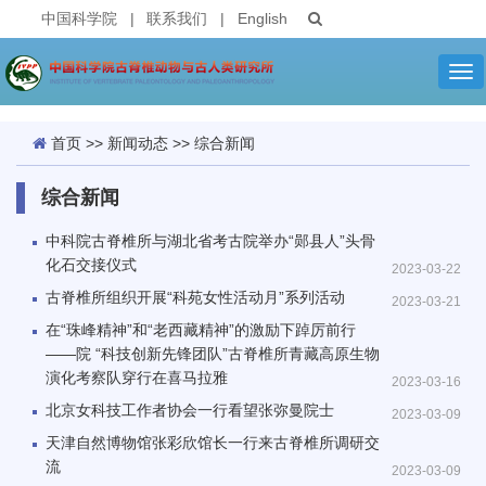
中国科学院
|
联系我们
|
English
Tog
nav
首页
>>
新闻动态
>>
综合新闻
综合新闻
中科院古脊椎所与湖北省考古院举办“郧县人”头骨
化石交接仪式
2023-03-22
古脊椎所组织开展“科苑女性活动月”系列活动
2023-03-21
在“珠峰精神”和“老西藏精神”的激励下踔厉前行
——院 “科技创新先锋团队”古脊椎所青藏高原生物
演化考察队穿行在喜马拉雅
2023-03-16
北京女科技工作者协会一行看望张弥曼院士
2023-03-09
天津自然博物馆张彩欣馆长一行来古脊椎所调研交
流
2023-03-09