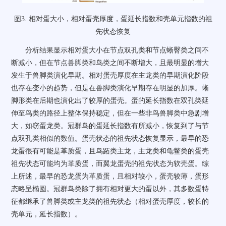
图
3.
相对蛋大小，相对蛋壳厚度，蛋延长指数和壳单元指数的祖
先状态恢复
分析结果显示相对蛋大小在节点双孔类和节点蜥臀类之间不
断减小，但在节点兽脚类和鸟类之间不断增大，且最明显的增大
发生于兽脚类演化早期。相对蛋壳厚度在主龙类的早期演化阶段
也存在变小的趋势，但是在兽脚类演化早期存在明显的加厚。蜥
脚形类在后期也演化出了较厚的蛋壳。蛋的延长指数在双孔类延
伸至鸟类的路径上整体保持稳定，但在一些非鸟兽脚类中急剧增
大，如窃蛋龙类。冠群鸟的蛋延长指数有所减小，恢复到了与节
点双孔类相似的数值。蛋壳状态的祖先状态恢复显示，最早的恐
龙蛋很有可能是革质蛋，且鸟跖类主龙，主龙类和龟鳖类的蛋壳
祖先状态可能均为革质蛋，而翼龙蛋壳的祖先状态为软壳蛋。综
上所述，最早的恐龙蛋为革质蛋，且相对较小，蛋壳较薄，蛋形
态略呈椭圆。冠群鸟类除了拥有相对更大的蛋以外，其多数蛋特
征都继承了兽脚类或主龙类的祖先状态（相对蛋壳厚度，较长的
壳单元，延长指数）。