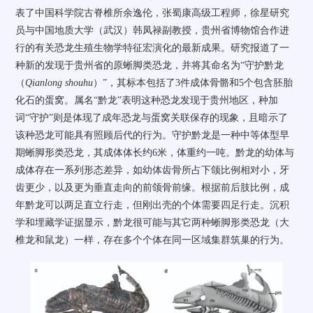
表了中国科学院古脊椎所余逸伦，张蜀康高级工程师，徐星研究
员与中国地质大学（武汉）韩凤禄副教授，贵州省博物馆合作进
行的有关恐龙生殖生物学特征宏演化的最新成果。研究报道了一
种新的发现于贵州省的原蜥脚类恐龙，并将其命名为“守护黔龙
（
Qianlong shouhu
）”，其标本包括了
3
件成体骨骼和
5
个包含胚胎
化石的蛋窝。属名“黔龙”表明这种恐龙发现于贵州地区，种加
词“守护”则是体现了成年恐龙与蛋窝关联保存的现象，且暗示了
该种恐龙可能具有照顾后代的行为。守护黔龙是一种中等体型早
期蜥脚形类恐龙，其成体体长约
6
米，体重约一吨。黔龙的幼体与
成体存在一系列形态差异，如幼体齿骨所占下颌比例相对小，牙
齿更少，以及更为垂直走向的前颌骨前缘。根据前后肢比例，成
年黔龙可以两足直立行走，但刚出壳的个体需要四足行走。沉积
学和埋藏学证据显示，黔龙很可能与其它两种蜥脚形类恐龙（大
椎龙和鼠龙）一样，存在多个个体在同一区域集群筑巢的行为。