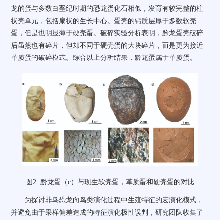
龙的蛋与多数白垩纪时期的恐龙蛋化石相似，发育有较完整的柱
状壳单元，包括扇状的生长中心。蛋壳的钙质层厚于多数软壳
蛋，但是也明显薄于硬壳蛋。破碎实验分析表明，黔龙蛋壳破碎
后虽然也有碎片，但却不同于硬壳蛋的大块碎片，而是更为接近
革质蛋的破碎模式。综合以上分析结果，黔龙蛋属于革质蛋。
图
2.
黔龙蛋（
c
）与现生软壳蛋，革质蛋和硬壳蛋的对比
为探讨非鸟恐龙向鸟类演化过程中生殖特征的宏演化模式，
并避免由于采样偏差造成的特征演化极性误判，研究团队收集了