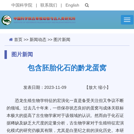
中国科学院
|
联系我们
|
English
Tog
nav
首页
>>
新闻动态
>>
图片新闻
图片新闻
包含胚胎化石的黔龙蛋窝
发表日期：2023-11-09
【
放大
缩小
】
恐龙生殖生物学特征的宏演化一直是备受关注但又争议不断
的领域。过去几十年来，一些保存状态良好的蛋窝与成体关联标
本极大的提高了古生物学家对于该领域的认识。然而由于化石证
据稀缺及缺乏大尺度的定量分析，古生物学家对于生殖特征宏演
化模式的研究仍极其有限，尤其是白垩纪之前的演化历史。本研