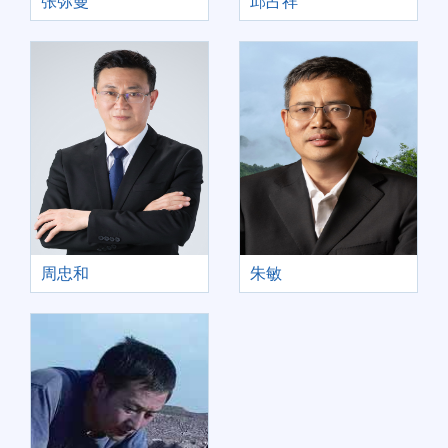
张弥曼
邱占祥
周忠和
朱敏