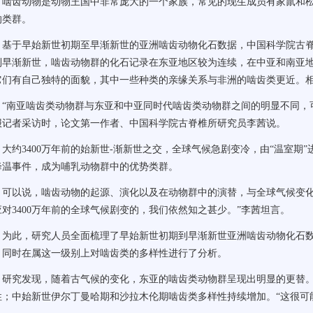
齿动物是动物王国中非常庞大的一个家族，常见的现生成员有家鼠和松
的类群。
于早始新世初期至早渐新世的亚洲啮齿动物化石数据，中国科学院古脊
到早渐新世，啮齿动物群的化石记录在东亚地区较为连续，在中亚和南亚
它们有自己独特的面貌，其中一些种类的亲缘关系与非洲的啮齿类更近。
南亚啮齿类动物群与东亚和中亚同时代啮齿类动物群之间的明显不同，可能
报记者采访时，论文第一作者、中国科学院古脊椎所研究员李茜说。
约3400万年前的始新世-渐新世之交，全球气候急剧变冷，由“温室期”
降温事件，成为哺乳动物群中的优势类群。
以说，啮齿动物的起源、演化以及在动物群中的演替，与全球气候变化
应对3400万年前的全球气候剧变的，我们依然知之甚少。”李茜坦言。
此，研究人员全面梳理了早始新世初期到早渐新世亚洲啮齿动物化石数
，同时在属这一级别上对啮齿类的多样性进行了分析。
究发现，随着古气候的变化，东亚的啮齿类动物群呈现出明显的更替。
性；中始新世伊尔丁曼哈期和沙拉木伦期啮齿类多样性持续增加。“这很可