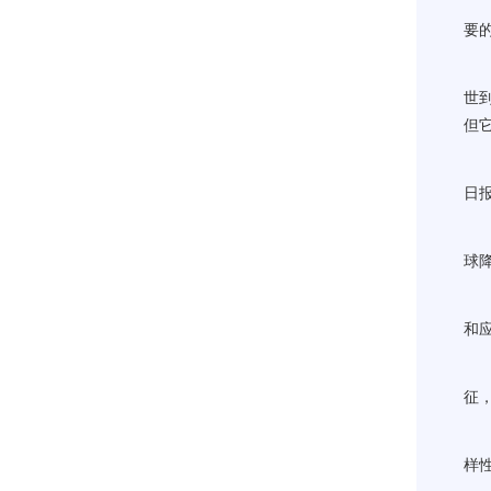
啮
要
基
世
但
“
日
大
球
可
和
为
征
研
样