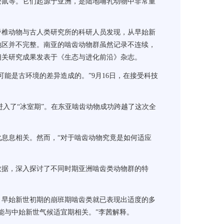
鼠等。它们起源于亚洲，是陆地哺乳动物中非常重
椎动物与古人类研究所的科研人员发现，从早始新
地区并不完整。南亚的啮齿动物群虽然记录不连续，
相关研究成果发表于《生态与进化前沿》杂志。
是古环境的差异造成的。”9月16日，在接受科技
进入了“冰室期”。在东亚啮齿动物成功跨越了这次全
息息相关。然而，“对于啮齿动物究竟是如何适应
据，深入探讨了不同时期亚洲啮齿类动物群的特
早始新世初期的崩班期啮齿类就已表现出适度的多
能与中始新世气候适宜期相关。”李茜解释。