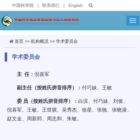
中国科学院
|
联系我们
|
English
Tog
nav
首页
>>
机构概况
>>
学术委员会
学术委员会
主 任：
倪喜军
副主任（按姓氏拼音排序）：
付巧妹、王敏
委 员（按姓氏拼音排序）：
白滨、付巧妹、刘俊、
倪喜军、王敏、王世骐、吴秀杰、徐星、张驰、张晓凌、
赵文金、周新郢、周忠和、朱敏。