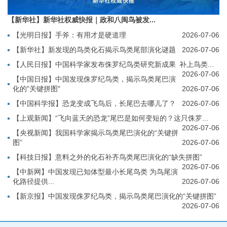
【新华社】新华社权威快报｜政和八闽鸟被发...
【光明日报】手斧：有用才是硬道理
2026-07-06
【新华社】新发现的鸟类化石揭示鸟类尾部演化谜题
2026-07-06
【人民日报】中国科学家发布侏罗纪鸟类研究新成果 补上鸟类...
2026-07-06
【中国日报】中国发现侏罗纪鸟类，揭示鸟类尾巴演
化的"关键拼图"
2026-07-06
【中国科学报】恐龙变成飞鸟后，长尾巴去哪儿了？
2026-07-06
【上观新闻】“飞向蓝天的恐龙”尾巴是如何变短的？这只侏罗...
2026-07-06
【央视新闻】我国科学家揭示鸟类尾巴演化的“关键拼
图”
2026-07-06
【科技日报】意料之外的化石补齐鸟类尾巴演化的“缺失拼图”
2026-07-06
【中新网】中国发现已知体型最小长尾鸟类 为鸟尾演
化路径提供...
2026-07-06
【新京报】中国发现侏罗纪鸟类，揭示鸟类尾巴演化的“关键拼图”
2026-07-06