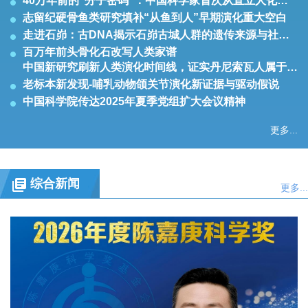
40万年前的“分子密码”：中国科学家首次从直立人化石中提取谱系特征遗传信息，重塑人类演化史
志留纪硬骨鱼类研究填补“从鱼到人”早期演化重大空白
走进石峁：古DNA揭示石峁古城人群的遗传来源与社会结构
百万年前头骨化石改写人类家谱
中国新研究刷新人类演化时间线，证实丹尼索瓦人属于龙人支系
老标本新发现-哺乳动物颌关节演化新证据与驱动假说
中国科学院传达2025年夏季党组扩大会议精神
更多...
综合新闻
更多...