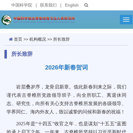
中国科学院
|
联系我们
|
English
Tog
nav
首页
>>
机构概况
>>
所长致辞
所长致辞
2026年新春贺词
岩层叠岁序，龙骨启新章。值此新春到来之际，我们
谨代表古脊椎所党政领导班子，向全所职工、离退休同
志、研究生，向所有关心支持古脊椎所发展的各级领导、
学界同仁、海内外友人，致以诚挚的问候和新春的祝福！
2025年是“十四五”收官之年，也是谋划“十五五”蓝图
的承上启下之年。一年来，古脊椎所坚持以习近平新时代