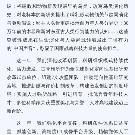
破；福建政和动物群发现最早的鸟类，改写鸟类演化历
史；对老标本的新研究提出了哺乳形动物颌关节趋同演化
与驱动假说；郧县人头骨重建揭示百万年人类分异史；30
万年前的木器刷新对东亚古人类行为能力的认知……这些
突破性成果在生命演化与人类起源领域发出了强有力
的“中国声音”，彰显了国家战略科技力量的使命担当。
这一年，我们深化改革创新，科研组织模式持续优
化、活力迸发。古脊椎所作为全院建制化定向性基础研究
改革试点单位，组建7支攻坚团队，推动定向性基础研究
落地；推进薪酬与评价机制改革，构建激发创新的制度环
境；实施人才强所战略，引进培育一批优秀青年科技人
才，多位科学家荣获重要奖项与荣誉，人才高地建设迈上
新台阶。
这一年，我们强化平台支撑，科研条件体系日益完
善、赋能创新。高精度CT成像平台升级、植物微体人工