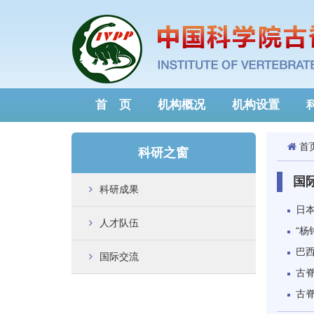
首 页
机构概况
机构设置
首
科研之窗
国
科研成果
日
人才队伍
“杨
巴西
国际交流
古
古