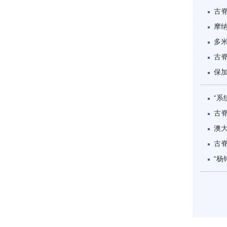
古脊
摩
多
古
保
“系
古
澳大
古
“杨