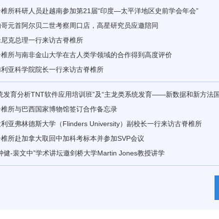
椎所科研人员赴越南参加第21届“印度—太平洋地区史前学会年会”
纳哥元首阿尔贝二世考察周口店，高星研究员应邀陪同
米尼克总理一行来访古脊椎所
脊椎所与南非金山大学在古人类学领域的合作得到高度评价
加利亚科学院院长一行来访古脊椎所
统发育分析TNT软件应用培训班”及“主龙类系统发育——新数据和新方法
脊椎所与巴西国家博物馆签订合作备忘录
利亚弗林德斯大学（Flinders University）副校长一行来访古脊椎所
脊椎所赴加拿大取回中加科考标本并参加SVP会议
钟健-裴文中”学术讲坛邀剑桥大学Martin Jones教授讲学