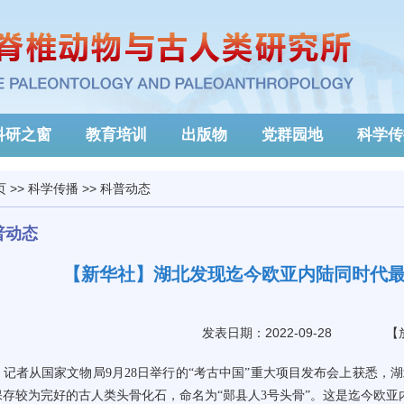
科研之窗
教育培训
出版物
党群园地
科学传
页
>>
科学传播
>>
科普动态
普动态
【新华社】湖北发现迄今欧亚内陆同时代
发表日期：2022-09-28
【
记者从国家文物局
9
月
28
日举行的
“
考古中国
”
重大项目发布会上获悉，湖
保存较为完好的古人类头骨化石，命名为
“
郧县人
3
号头骨
”
。这是迄今欧亚