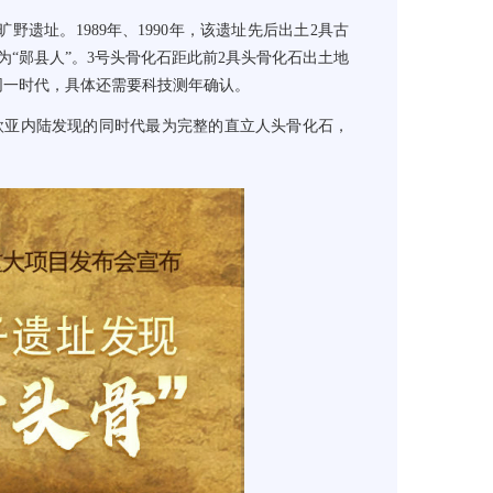
旷野遗址。
1989
年、
1990
年，该遗址先后出土
2
具古
为
“
郧县人
”
。
3
号头骨化石距此前
2
具头骨化石出土地
同一时代，具体还需要科技测年确认。
欧亚内陆发现的同时代最为完整的直立人头骨化石，