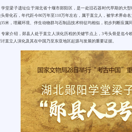
学堂梁子遗址位于湖北省十堰市郧阳区，是一处旧石器时代早期的大型
类头骨化石，年代距今
80
万年至
110
万年左右，属于直立人，被学术界命名
约
35
米，埋藏环境、伴生动物群与石制品技术特征均相似，初步判断应属
专家介绍，郧县人处于直立人演化历程的关键节点上，
3
号头骨是迄今
探讨直立人演化及其在中国乃至东亚地区起源与发展的重要证据。