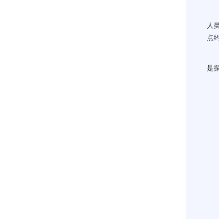
人
点
是