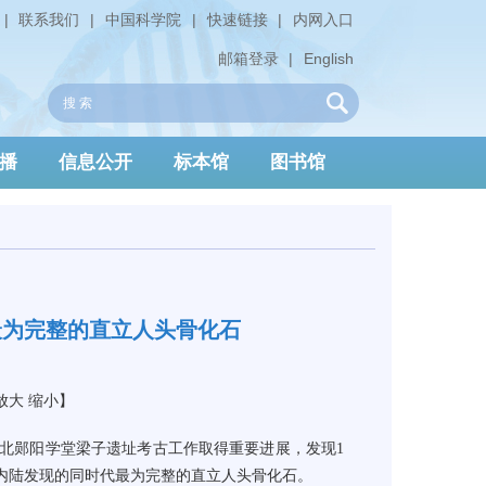
|
联系我们
|
中国科学院
|
快速链接
|
内网入口
邮箱登录
|
English
播
信息公开
标本馆
图书馆
最为完整的直立人头骨化石
放大
缩小
】
北郧阳学堂梁子遗址考古工作取得重要进展，发现
1
内陆发现的同时代最为完整的直立人头骨化石。