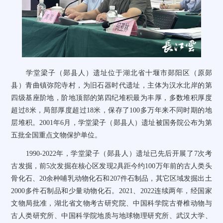
学堂梁子（郧县人）遗址位于湖北省十堰市郧阳区（原郧
县）青曲镇弥陀寺村，为旧石器时代遗址，主体为汉水北岸的第
四级基座阶地，阶地顶部的第四纪堆积最为丰厚，多数堆积厚度
超过
8
米，局部厚度超过
18
米，保存了
100
多万年来不同时期的地
层堆积。
2001
年
6
月，学堂梁子（郧县人）遗址被国务院公布为第
五批全国重点文物保护单位。
1990-2022
年，学堂梁子（郧县人）遗址已先后开展了
7
次考
古发掘，前
5
次发掘在核心区发现
2
具距今约
100
万年前的古人类头
骨化石、
20
余种哺乳动物化石和
207
件石制品，其它区域发掘出土
2000
多件石制品和少量动物化石。
2021
、
2022
连续两年，经国家
文物局批准，湖北省文物考古研究院、中国科学院古脊椎动物与
古人类研究所、中国科学院地质与地球物理研究所、武汉大学、