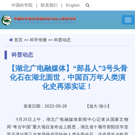
中国科学院
|
联系我们
|
English
Tog
nav
首页
>>
科学传播
>>
科普动态
科普动态
【湖北广电融媒体】“郧县人”3号头骨
化石在湖北面世，中国百万年人类演
化史再添实证！
发表日期：2022-09-28
【
放大
缩小
】
9
月
28
日上午，湖北广电融媒体新闻中心记者从国家文物
局
“
考古中国
”
重大项目发布会上获悉，湖北省十堰市郧阳区学堂
梁子遗址第三次发现保存完好的人类头骨化石。这也是迄今欧亚