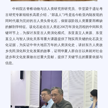
中科院古脊椎动物与古人类研究所研究员、学堂梁子遗址考
古研究专家组组长高星介绍，
“
郧县人
”3
号是迄今欧亚内陆发现的
同时代最为完好的古人类头骨化石，保留该阶段人类重要而稀缺
的解剖学特征。该化石处在古人类近
200
万年演化历程的中间和关
键环节上，为探讨东亚古人类演化模式、东亚直立人来源、东亚
直立人与智人演化关系等重大课题提供了翔实而关键的化石及文
化证据，为实证中华大地百万年的人类演化史，讲好东方人类故
乡先民演化和文化发展的故事，证明华夏人群自古以来就对社会
进步和文化发展做出过重大贡献，提供了关键节点的重要依据与
信息。