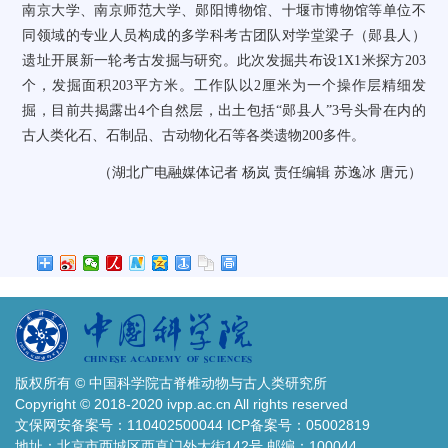
南京大学、南京师范大学、郧阳博物馆、十堰市博物馆等单位不
同领域的专业人员构成的多学科考古团队对学堂梁子（郧县人）
遗址开展新一轮考古发掘与研究。此次发掘共布设
1X1
米探方
203
个，发掘面积
203
平方米。工作队以
2
厘米为一个操作层精细发
掘，目前共揭露出
4
个自然层，出土包括
“
郧县人
”3
号头骨在内的
古人类化石、石制品、古动物化石等各类遗物
200
多件。
（湖北广电融媒体记者
杨岚
责任编辑
苏逸冰
唐元）
版权所有 © 中国科学院古脊椎动物与古人类研究所
Copyright © 2018-2020 ivpp.ac.cn All rights reserved
文保网安备案号：110402500044 ICP备案号：05002819
地址：北京市西城区西直门外大街142号 邮编：100044