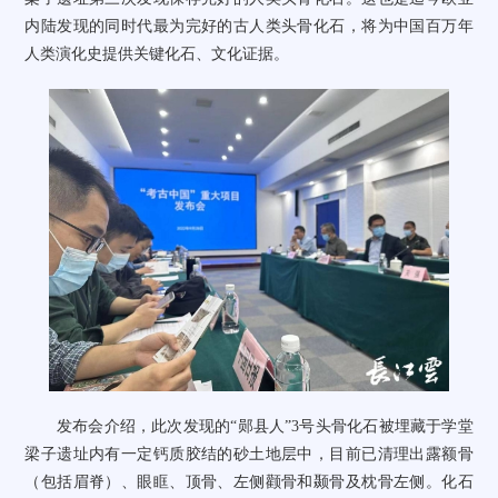
内陆发现的同时代最为完好的古人类头骨化石，将为中国百万年
人类演化史提供关键化石、文化证据。
发布会介绍，此次发现的
“
郧县人
”3
号头骨化石被埋藏于学堂
梁子遗址内有一定钙质胶结的砂土地层中，目前已清理出露额骨
（包括眉脊）、眼眶、顶骨、左侧颧骨和颞骨及枕骨左侧。化石