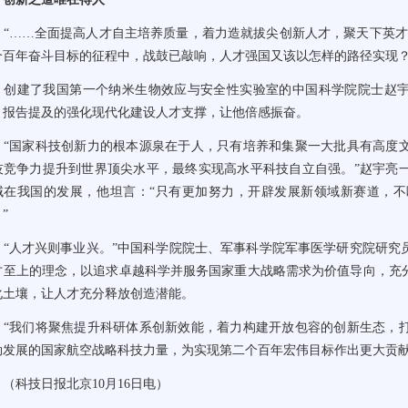
……全面提高人才自主培养质量，着力造就拔尖创新人才，聚天下英才
个百年奋斗目标的征程中，战鼓已敲响，人才强国又该以怎样的路径实现
建了我国第一个纳米生物效应与安全性实验室的中国科学院院士赵宇亮
。报告提及的强化现代化建设人才支撑，让他倍感振奋。
国家科技创新力的根本源泉在于人，只有培养和集聚一大批具有高度文
技竞争力提升到世界顶尖水平，最终实现高水平科技自立自强。”赵宇亮
域在我国的发展，他坦言：“只有更加努力，开辟发展新领域新赛道，
”
人才兴则事业兴。”中国科学院院士、军事科学院军事医学研究院研究
才至上的理念，以追求卓越科学并服务国家重大战略需求为价值导向，充
化土壤，让人才充分释放创造潜能。
我们将聚焦提升科研体系创新效能，着力构建开放包容的创新生态，打
勃发展的国家航空战略科技力量，为实现第二个百年宏伟目标作出更大贡献
科技日报北京10月16日电）