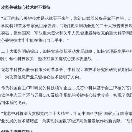
攻坚关键核心技术时不我待
真正的核心关键技术是花钱买不来的，靠进口武器装备是靠不住的，走
科学院特聘首席专家吴祖泽强调，“我们要深刻领会党的二十大报告重要
点突破，聚焦国家、军队重大需求和关乎人民健康亟待攻克的重大科学问
核心关键技术牢牢抓在我们自己手中。”
十大报告明确提出，加快实施创新驱动发展战略，加快实现高水平科技
创性引领性科技攻关，坚决打赢关键核心技术攻坚战……
芯中科技术股份有限公司董事长、中科院计算技术研究所研究员胡伟武
撑，为攻克信息产业关键核心技术指明了方向。
为我国自主CPU研发的科技领军企业，龙芯中科从基于自主IP核的芯
的软件生态三个环节开展CPU及操作系统的关键核心技术攻关，实现了我
品到体系的飞跃。
龙芯中科将深入贯彻党的二十大精神，牢记中国科学院‘国家人谋国家事
产业发展的技术链堵点，为实现我国数字经济高质量发展作出新贡献。”胡
创新之道唯在得人