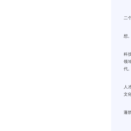
“
二
创
想
“
科
领
代。
“
人
文
“
蓬
（