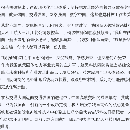
告明确提出，建设现代化产业体系，坚持把发展经济的着力点放在实体
强国、航天强国、交通强国、网络强国、数字中国。这些也是科技工作者
北斗组网、嫦娥探月到天问探火、空间站建设，我国航天领域近来捷报
航天科工航天三江江北公司数控车工、特级技师阎敏感触颇深，“我所在
国商业航天发射的最快纪录，能够参与其中，我感到非常自豪。”阎敏告
自立自强，每个人都可以贡献一份力量。
现场聆听习近平同志的报告，深受鼓舞、倍感振奋，也深感使命光荣、
，作为我国航天固体动力事业发展的主力军，航天科技四院将担当起建
，瞄准未来科技和产业发展制高点，发展好航天技术应用产业实体经济。
中，四院研制的飞船逃逸系统动力装置、碳碳密封材料、系列高性能传感
满完成保驾护航。
从交通大国迈向交通强国的进程中，中国高铁交出的成绩单有目共睹。
界，成为我国自主创新的一个成功范例，极大增强了我国高铁的核心竞争
高铁基础设施段电务维修技术中心副主任郑小燕代表告诉科技日报记者，
建设继续不断创新。目前，纳入国家“十四五”规划的“CR450科技创新
跑世界。