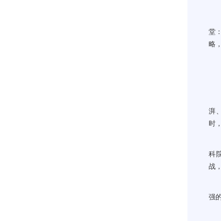
1
“
堂
略
伟
报
“
湃
时
“
科
战
关
强