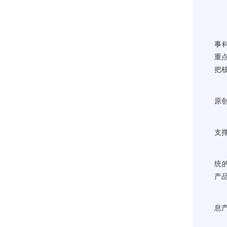
“
事
重
把
二
原
龙
支
作
统
产
“
息