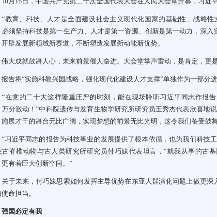
0月16日，中国共产党第二十次全国代表大会在人民大会堂开幕，习近
教育、科技、人才是全面建设社会主义现代化国家的基础性、战略性支
：必须坚持科技是第一生产力、人才是第一资源、创新是第一动力，深入
，开辟发展新领域新赛道，不断塑造发展新动能新优势。
大成就鼓舞人心，未来前景催人奋进。大会堂掌声雷动，是肯定，更
告将“实施科教兴国战略，强化现代化建设人才支撑”单独作为一部分进
在党的二十大这样隆重庄严的时刻，能在现场聆听习近平同志作报告
、万分激动！”中科院遗传与发育生物学研究所研究员王秀杰代表欣喜地说
，施展才干的舞台无比广阔，实现梦想的前景无比光明，这令我们备受鼓舞
习近平同志的报告为科技事业的发展提供了根本依循，也为我们科技工
院古脊椎动物与古人类研究所研究员付巧妹代表坦言，“就我从事的古
，更有着巨大创新空间。”
于未来，付巧妹思索如何发挥主导优势在东亚人群演化问题上做更深入
的使命担当。
强国必定有我