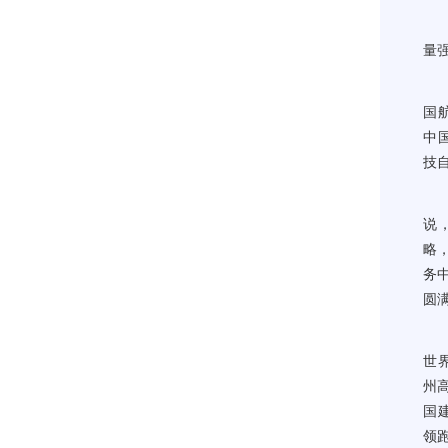
报
量
从
国
中
技
“
说
略
务
圆
在
世
州
国
领