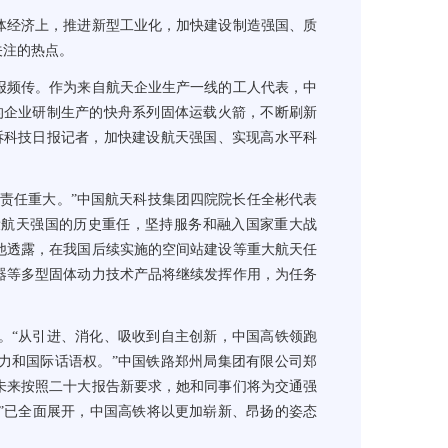
经济上，推进新型工业化，加快建设制造强国、质
关注的热点。
频传。作为来自航天企业生产一线的工人代表，中
的企业研制生产的快舟系列固体运载火箭，不断刷新
诉科技日报记者，加快建设航天强国、实现高水平科
责任重大。”中国航天科技集团四院院长任全彬代表
设航天强国的历史重任，坚持服务和融入国家重大战
他透露，在我国后续实施的空间站建设等重大航天任
器等多型固体动力技术产品将继续发挥作用，为任务
“从引进、消化、吸收到自主创新，中国高铁领跑
力和国际话语权。”中国铁路郑州局集团有限公司郑
未来按照二十大报告新要求，她和同事们将为交通强
工程”已全面展开，中国高铁将以更加崭新、昂扬的姿态