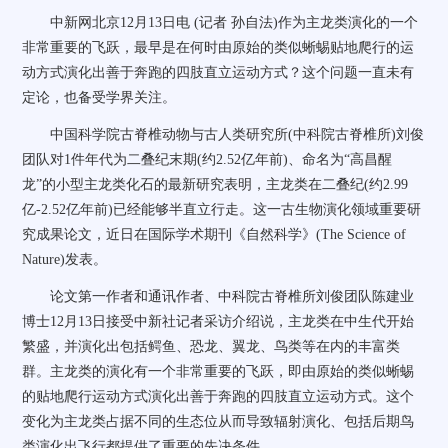
中新网
北京12月13日电 (记者 孙自法)作为主龙类演化的一个
非常重要的飞跃，最早是在何时由原始的类似蜥蜴贴地爬行的运
动方式演化出善于奔跑的四肢直立运动方式？这个问题一直未有
定论，也备受学界关注。
中国科学院古脊椎动物与古人类研究所(中科院古脊椎所)刘俊
团队对1件年代为二叠纪末期(约2.52亿年前)、命名为“高昌醒
龙”的小型主龙类化石的最新研究表明，主龙类在二叠纪(约2.99
亿-2.52亿年前)已经能够半直立行走。这一古生物演化领域重要研
究成果论文，近日在国际学术期刊《自然科学》(The Science of
Nature)发表。
论文第一作者和通讯作者、中科院古脊椎所刘俊团队陈建业
博士12月13日接受
中新社
记者采访介绍说，主龙类在中生代开始
繁盛，并演化出包括鳄鱼、恐龙、翼龙、鸟类等在内的丰富类
群。主龙类的演化有一个非常重要的飞跃，即由原始的类似蜥蜴
的贴地爬行运动方式演化出善于奔跑的四肢直立运动方式。这个
变化为主龙类占据不同的生态位从而导致辐射演化、包括后期鸟
类演化出飞行都提供了重要的先决条件。