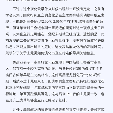
不过，这个变化最早什么时候出现却一直没有定论。之前有
学者认为，由爬行到直立的变化是在主龙类和哺乳动物中独立出
现，可能是对三叠纪(约2.52亿-2.01亿年前)时地球升温事件的适
应，但近年来对二叠纪末期一些足迹的研究对这一观点提出了质
疑，认为直立行走可能在二叠纪末期就已经出现。遗憾的是，此
前发现的二叠纪主龙类骨骼化石数量稀少，没有保存后肢的关键
信息，不能提供出确凿的定论。这次高昌醒龙化石的发现研究，
则填补了关于主龙类如何演化出直立行走的早期关键信息。
陈建业表示，高昌醒龙化石发现于中国新疆吐鲁番市高昌
区，保存有一个较为完整的后肢。与身长超过3米的俄罗斯主龙、
袁氏古鳄等早期主龙类相比，这件高昌醒龙新化石十分小巧纤
细，后肢不过十几厘米长，但典型的主龙类形态特征却在该化石
标本上初见端倪，尤其是标本的第三趾而不是第四趾是最长的一
根脚趾，第五脚趾极其退化，这与后来中生代的主龙类一致，也
在形态上为其能够直立行走奠定了基础。
此外，高昌醒龙的膝关节也是典型的直立行走型，关联方式