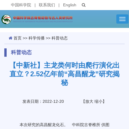
中国科学院
|
联系我们
|
English
Tog
nav
首页
>>
科学传播
>>
科普动态
科普动态
【中新社】主龙类何时由爬行演化出
直立？2.52亿年前“高昌醒龙”研究揭
秘
发表日期：2022-12-20
【
放大
缩小
】
本次研究的高昌醒龙化石。 中科院古脊椎所 供图