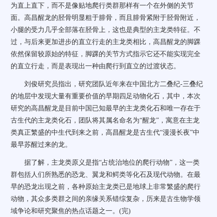
为直上直下，而不是像贴地爬行类群那样有一个在外侧的关节
面。高昌醒龙的胫骨明显粗于腓骨，而且腓骨紧附于胫骨附近，
小腿的受力几乎全部落在胫骨上，这也是典型的主龙类特征。不
过，与后来更加进步的直立行走的主龙类相比，高昌醒龙的脚踝
依然保留较原始的特征，脚踝的关节方式指示它还不能实现完全
的直立行走，而是表现出一种由爬行到直立的过渡状态。
刘俊研究员指出，研究团队近年来在中国北方二叠纪-三叠纪
的地层中发现大量有重要价值的早期四足动物化石，其中，本次
研究的高昌醒龙是目前中国已知最早的主龙类化石和唯一存在于
古生代的主龙类化石，团队将其属名命名为“醒龙”，寓意在主龙
类真正繁盛的中生代到来之前，高昌醒龙是古生代“漫漫长夜”中
最早苏醒过来的龙。
据了解，主龙类原义是指“占统治地位的爬行动物”，这一类
群包括人们所熟悉的恐龙、翼龙和鳄类等化石及现代动物。在最
早的恐龙出现之前，各种原始主龙类已是地球上非常繁盛的爬行
动物，其众多类群之间的亲缘关系错综复杂，历来是古生物学领
域争论和研究聚焦的热点话题之一。(完)