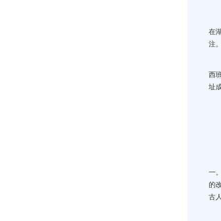
在
注
记
西
址
这项
论
一
的
古
泥