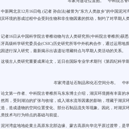
岑家湾遗址位置图。 中科院古脊
中新网
北京12月16日电 (记者 孙自法)被誉为“东方人类故乡”的中国
湖滨环境的形成过程中会受到生物和非生物因素的扰动，制约了对早期人
。
者16日从中国科学院古脊椎动物与古人类研究所(中科院古脊椎所)获
班牙高级科学研究委员会(CSIC)历史研究所等中外机构合作，通过运用地
成因进行深入研究，最新揭示出该遗址埋藏特点与早期人类活动的关系。
古人类研究重要成果论文，近日在国际专业学术期刊《第四纪科学期刊》(Journal 
岑家湾遗址石制品和化石空间分布。 中科
文第一作者、中科院古脊椎所马东东博士介绍，湖滨环境拥有丰富的水
。然而，受到湖泊的扩张与收缩，或入湖水流等因素的影响，埋藏于湖滨
改造，造成遗物的空间位置变化、部分石制品流失等现象。因此，对湖滨
人类技术与行为特点的基础与前提。
河湾盆地地处黄土高原东北部边缘、蒙古高原向华北平原过渡带，是早