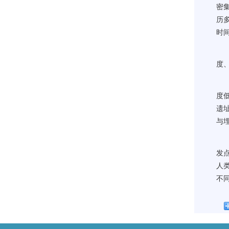
密
历
时
马
度
最
度
遗
与
论
发
人
不