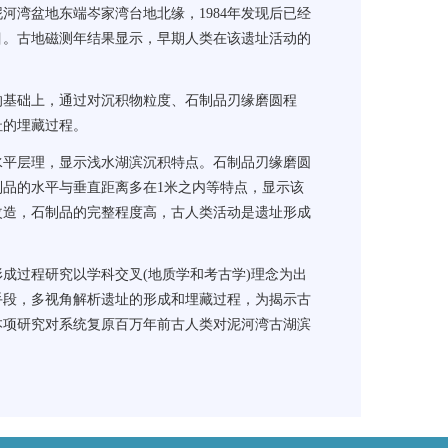
河湾盆地东端岑家湾台地北缘，1984年发现后已经
目。古地磁测年结果显示，早期人类在该遗址活动的
基础上，通过对沉积物粒度、石制品刃缘磨圆程
址的埋藏过程。
平层理，显示浅水湖滨沉积特点。石制品刃缘磨圆
品的水平与垂直距离多在1米之内等特点，显示该
改造，石制品的完整程度高，古人类活动是遗址形成
过程研究以学科交叉(地质学和考古学)理念为出
手段，多视角解析遗址的形成和埋藏过程，为揭示古
本项研究对系统复原百万年前古人类对泥河湾古湖滨