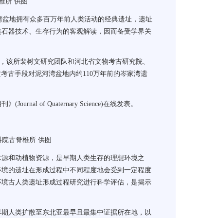
椎所 供图
泥河湾盆地拥有众多百万年前人类活动的经典遗址，遗址
类石器技术、生存行为的客观解读，因而备受学界关
悉，该所裴树文研究团队和河北省文物考古研究院、
质考古手段对泥河湾盆地内约110万年前的岑家湾遗
of Quaternary Science)在线发表。
院古脊椎所 供图
源和动植物资源，是早期人类生存的理想环境之
环境的遗址在形成过程中不同程度地会受到一定程度
环境古人类遗址形成过程研究进行科学评估，是揭示
期人类扩散至东北亚最早且最集中证据所在地，以