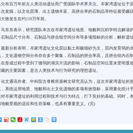
集分布百万年前古人类活动遗址而广受国际学术界关注。岑家湾遗址位于泥
多次发掘，以文化层薄、出土遗物丰富、高拼合率的石制品等特征最受瞩
间大致发生在约110万年前。
东东表示，研究团队本次在岑家湾遗址地质、地貌和沉积学特点解读的
、石制品尺寸分布、石制品与拼合组空间分布等多项指标的分析，解析遗
新分析表明，岑家湾遗址文化层以黏土和极细砂为主，层内发育弱的水
低，文化遗物空间分布存在多个聚集，石制品的拼合率高，且拼合组内石制
址在形成过程中受到了微弱的湖滨片流的影响，石制品空间位置未受明显
埋藏的主要因素，是古人类技术与行为研究的理想遗址。
文通讯作者、中科院古脊椎所裴树文研究员认为，这次岑家湾遗址的形成
点，系统运用地质、地貌和出土文化遗物的多项有效指标，采用量化统计
类对岑家湾遗址的利用过程和技术与行为特点，打下良好的基础。同时，
同地貌景观的适应和生存策略，也具有重要意义。(完)