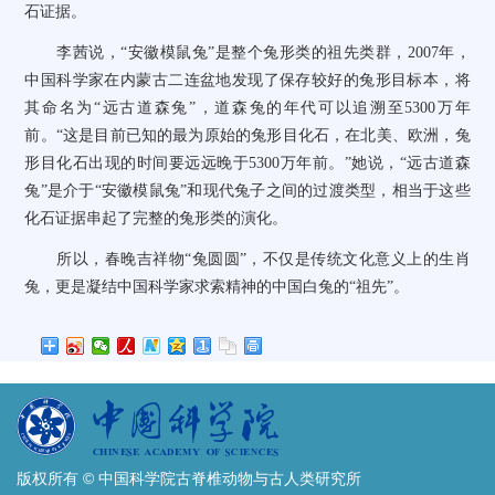
石证据。
李茜说，
“
安徽模鼠兔
”
是整个兔形类的祖先类群，
2007
年，
中国科学家在内蒙古二连盆地发现了保存较好的兔形目标本，将
其命名为
“
远古道森兔
”
，道森兔的年代可以追溯至
5300
万年
前。
“
这是目前已知的最为原始的兔形目化石，在北美、欧洲，兔
形目化石出现的时间要远远晚于
5300
万年前。
”
她说，
“
远古道森
兔
”
是介于
“
安徽模鼠兔
”
和现代兔子之间的过渡类型，相当于这些
化石证据串起了完整的兔形类的演化。
所以，春晚吉祥物
“
兔圆圆
”
，不仅是传统文化意义上的生肖
兔，更是凝结中国科学家求索精神的中国白兔的
“
祖先
”
。
版权所有 © 中国科学院古脊椎动物与古人类研究所