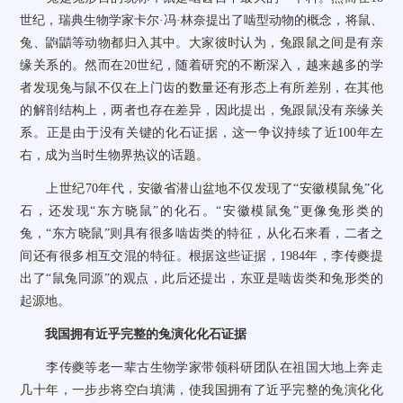
世纪，瑞典生物学家卡尔
·
冯
·
林奈提出了啮型动物的概念，将鼠、
兔、鼩鼱等动物都归入其中。大家彼时认为，兔跟鼠之间是有亲
缘关系的。然而在
20
世纪，随着研究的不断深入，越来越多的学
者发现兔与鼠不仅在上门齿的数量还有形态上有所差别，在其他
的解剖结构上，两者也存在差异，因此提出，兔跟鼠没有亲缘关
系。正是由于没有关键的化石证据，这一争议持续了近
100
年左
右，成为当时生物界热议的话题。
上世纪
70
年代，安徽省潜山盆地不仅发现了
“
安徽模鼠兔
”
化
石，还发现
“
东方晓鼠
”
的化石。
“
安徽模鼠兔
”
更像兔形类的
兔，
“
东方晓鼠
”
则具有很多啮齿类的特征，从化石来看，二者之
间还有很多相互交混的特征。根据这些证据，
1984
年，李传夔提
出了
“
鼠兔同源
”
的观点，此后还提出，东亚是啮齿类和兔形类的
起源地。
我国拥有近乎完整的兔演化化石证据
李传夔等老一辈古生物学家带领科研团队在祖国大地上奔走
几十年，一步步将空白填满，使我国拥有了近乎完整的兔演化化