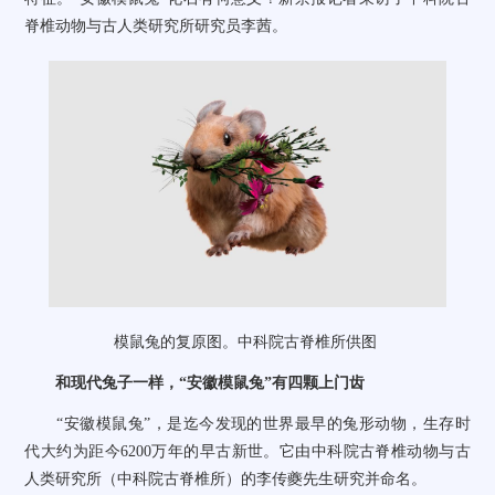
脊椎动物与古人类研究所研究员李茜。
模鼠兔的复原图。中科院古脊椎所供图
和现代兔子一样，
“
安徽模鼠兔
”
有四颗上门齿
“
安徽模鼠兔
”
，是迄今发现的世界最早的兔形动物，生存时
代大约为距今
6200
万年的早古新世。它由中科院古脊椎动物与古
人类研究所（中科院古脊椎所）的李传夔先生研究并命名。