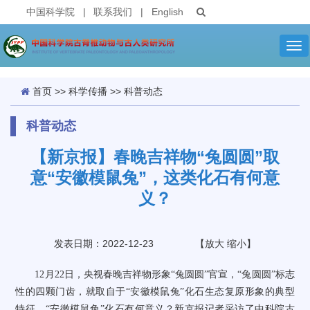
中国科学院
|
联系我们
|
English
Tog
nav
首页
>>
科学传播
>>
科普动态
科普动态
【新京报】春晚吉祥物“兔圆圆”取
意“安徽模鼠兔”，这类化石有何意
义？
发表日期：2022-12-23
【
放大
缩小
】
12
月
22
日，央视春晚吉祥物形象
“
兔圆圆
”
官宣，
“
兔圆圆
”
标志
性的四颗门齿，就取自于
“
安徽模鼠兔
”
化石生态复原形象的典型
特征。
“
安徽模鼠兔
”
化石有何意义？新京报记者采访了中科院古