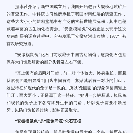
据李茜介绍，新中国成立后，我国开始进行大规模地质矿产
的普查工作。中科院古脊椎所承担了我国华南红层的调查工作，
这些大大小小的陆相盆地中有广泛的古新世地层沉积，其中也蕴
藏着丰富的古生物化石资源。
“
安徽模鼠兔
”
化石正是发现于这次
华南红层的调查过程中。它被发现于安徽省潜山盆地，
1977
年被
首次研究报道。
“
安徽模鼠兔
”
化石目前收藏于中国古动物馆，这类化石包括
保存大门齿及颊齿的部分头骨及左右下颌。
“
其上颌有前后两对门齿，前一对个体较大、终身生长，而且
从唇侧面能明显看到门齿中间有沟，紧贴其后有一对小的门齿，
这些特征和现代的兔子是一致的。所以
‘
兔圆圆
’
的形象保留四颗上
门牙，两大两小，正是源于这一特征。
”
她进一步解释说，模鼠兔
和现代的兔子上下各有终身生长的门齿，所以兔子需要不断磨
牙，以防门齿长得过快，影响正常取食。
“
安徽模鼠兔
”
是
“
鼠兔同源
”
化石证据
兔是兔形目的统称，鼠是啮齿目中最大的一个科。然而在
18