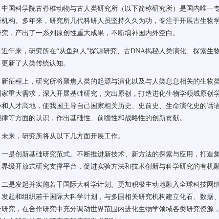
国科学院古脊椎动物与古人类研究所（以下简称研究所）是国内唯一专
研机构。多年来，研究所几代科研人员坚持久久为功，专注于开展古生物
研究，产出了一系列原创性重大成果，不断填补国内外空白。
年来，研究所在“从鱼到人”探源研究、古DNA揭秘人类演化、探索生
，更新了人类传统认知。
征程上，研究所将聚焦人类的起源与演化以及与人类息息相关的生物类
国家重大需求，深入开展基础研究，突出原创，打造进化生物学领域原创
心和人才高地，使我国主导自己国家相关历史、史前史、生命演化史的话
规律等方面的认识，作出基础性、前瞻性和战略性的创新贡献。
来，研究所将从以下几方面开展工作。
是创新基础研究范式。不断推进新技术、新方法的探索与应用，打造集
世界级开放式研究支撑平台，促进实验方法和技术创新与科学研究的有机
是发起并实施若干国际大科学计划。更加积极主动地融入全球科技网络
，发起和组织若干国际大科学计划，与多国相关研究机构建立化石、数据
合研究，在合作研究中充分调动世界范围内进化生物学领域各类研究资源