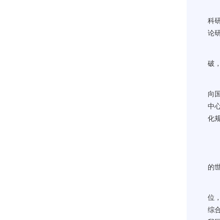
中
科
论
近
破
新
向
中
化
未
一
的
二
位
综