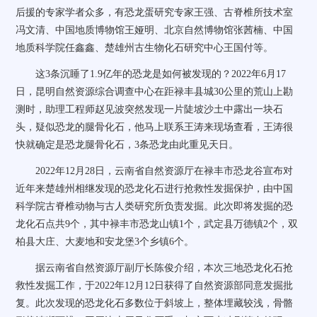
后援的专家学者众多，有恐龙蛋研究专家王强、古脊椎所技术室
冯文清、中国地质博物馆王娅明、北京自然博物馆张茜楠、中国
地质科学院任鑫鑫、楚雄州古生物化石研究中心王国付等。
这3条沉睡了1.9亿年的恐龙是如何被发现的？2022年6月17
日，昆明自然资源综合调查中心在距禄丰县城30公里的荒山上勘
测时，助理工程师赵见波突然发现一片陡坡沙土中露出一块石
头，疑似恐龙的腿骨化石，他马上联系王涛来现场查看，王涛很
快就确定是恐龙腿骨化石，3条恐龙由此重见天日。
2022年12月28日，云南省自然资源厅在禄丰市恐龙谷宣布对
近年来楚雄州相继发现的恐龙化石进行抢救性发掘保护，由中国
科学院古脊椎动物与古人类研究所负责发掘。此次即将发掘的恐
龙化石点共9个，其中禄丰市恐龙山镇1个，武定县万德镇2个，双
柏县大庄、大麦地和安龙堡3个乡镇6个。
据云南省自然资源厅副厅长陈俊介绍，本次三地恐龙化石抢
救性发掘工作，于2022年12月12日获得了自然资源部同意发掘批
复。此次发现的恐龙化石多数位于斜坡上，整体埋藏较浅，骨骼