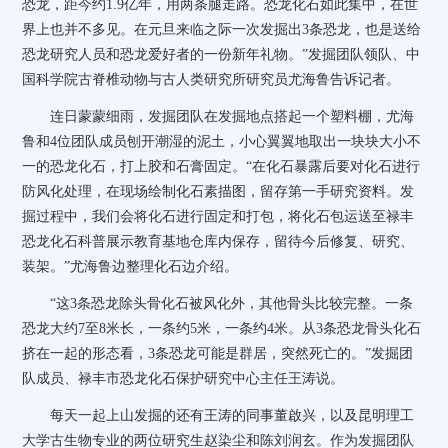
恐龙，距今约1.9亿年，用两条腿走路。恐龙化石如此集中，在世
界上也并不多见。在元旦来临之际一次发掘出3条恐龙，也是送给
恐龙研究人员和恐龙爱好者的一份新年礼物。”发掘团队领队、中
国科学院古脊椎动物与古人类研究所研究员尤海鲁告诉记者。
连日蒙蒙细雨，发掘团队在发掘地点搭起一个塑料棚，尤海
鲁和4位团队成员刨开潮湿的泥土，小心翼翼地取出一块块大小不
一的恐龙化石，打上胶和石膏固定。“在化石暴露后要对化石进行
防风化处理，在现场绘制化石素描图，留存第一手研究资料。发
掘过程中，我们会将化石进行固定和打包，将化石包运送至禄丰
恐龙化石科普展示教育基地仓库内保存，留待今后修复、研究、
装架。”尤海鲁边整理化石边介绍。
“这3条恐龙除头骨化石被风化外，其他骨头比较完整。一条
恐龙大约7至8米长，一条约5米，一条约4米。从3条恐龙骨头化石
挤在一起的形态看，3条恐龙可能是群居，突然死亡的。”发掘团
队成员、禄丰市恐龙化石保护研究中心主任王涛说。
每天一起上山发掘的还有王涛的同事董啟兴，以及昆明理工
大学古生物专业的两位研究生赵染尘和陈刘润玄。作为发掘团队