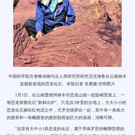
中国科学院古脊椎动物与古人类研究所研究员尤海鲁在云南禄丰
发掘新发现的恐龙化石。本报记者 张勇摄/光明图片
1月1日，在云南楚雄州禄丰市恐龙山镇一处陡峭荒坡上，一
堆恐龙骨骼化石“新鲜出炉”。只见仅3米宽的台地上，大大小小的
恐龙化石躺在红色泥土中，犬牙交错挤在一起，其中有一条粗大
的股骨和一块椭圆形的腹部肋骨如巨大的蒲扇，清晰可辨。
“这里有大中小3具恐龙的化石，属于早侏罗世的蜥脚型类的