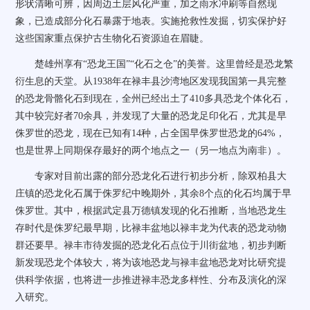
形状清晰可辨，因周边土层风化严重，加之雨水冲刷等自然现
象，已造成部分化石暴露于地表。实施抢救性发掘，切实保护好
这些国家重点保护古生物化石资源迫在眉睫。
楚雄州享有“恐龙王国”“化石之仓”的美誉。这里曾经是恐龙繁
衍生息的天堂。从1938年在禄丰县沙湾地区发现我国第一具完整
的恐龙骨骼化石到现在，全州已经出土了410多具恐龙个体化石，
其中较完好者70余具，并发现了大量的恐龙足印化石，尤其是早
侏罗世的恐龙，现在已知有14种，占全国早侏罗世恐龙的64%，
也是世界上同期保存最好的两个地点之一（另一地点为南非）。
专家对目前出露的部分恐龙化石进行初步分析，除双柏县大
庄镇的恐龙化石属于侏罗纪中晚期外，其余8个点的化石均属于早
侏罗世。其中，根据武定县万德镇发现的化石推断，当地恐龙生
存时代是侏罗纪最早期，比禄丰盆地以禄丰龙为代表的恐龙动物
群还要早。禄丰市待发掘的恐龙化石点位于川街盆地，初步判断
新发现恐龙个体较大，将为该地恐龙与禄丰盆地恐龙对比研究提
供科学依据，也将进一步推进禄丰恐龙多样性、分布及演化的深
入研究。