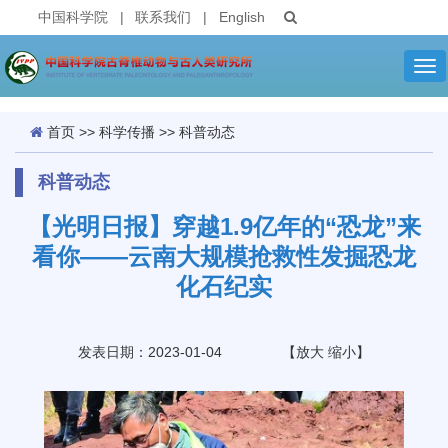
中国科学院
|
联系我们
|
English
Tog
nav
首页
>>
科学传播
>>
科普动态
科普动态
【光明日报】穿越1.9亿年的“恐龙”来
看你——云南大规模抢救性发掘恐龙
化石纪实
发表日期：2023-01-04
【
放大
缩小
】