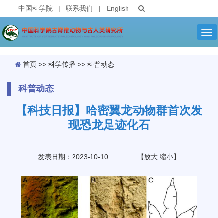
中国科学院
|
联系我们
|
English
Tog
nav
首页
>>
科学传播
>>
科普动态
科普动态
【科技日报】哈密翼龙动物群首次发
现恐龙足迹化石
发表日期：2023-10-10
【
放大
缩小
】