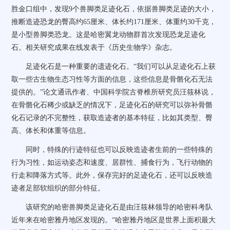
胜金口组中，发现9个兽脚类足迹化石，依据兽脚类足迹的大小，
推断造迹恐龙的臀高约65厘米、体长约171厘米、体重约30千克，
是小型兽脚类恐龙。这是哈密翼龙动物群首次发现恐龙足迹化
石。相关研究成果在线发表于《历史生物学》杂志。
足迹化石是一种重要的遗迹化石。“我们可以从足迹化石上获
取一些古生物生态习性等方面的信息，这些信息是骨骼化石无法
提供的。”论文通讯作者、中国科学院古脊椎所研究员汪筱林说，
在骨骼化石稀少或缺乏的情况下，足迹化石的研究可以弥补骨骼
化石记录的不完整性，获取造迹者的基本特征，比如其类型、臀
高、体长和体重等信息。
同时，特殊的行迹特征也可以反映造迹者生前的一些特殊的
行为习性，如运动姿态和速度、居群性、捕食行为，飞行动物的
行走和降落方式等。此外，保存完好的足迹化石，还可以反映造
迹者足部软组织的部分特征。
该研究的哈密兽脚类足迹化石是由汪筱林领导的哈密科考队
近年来在哈密雅丹地区发现的。“哈密雅丹地区是世界上面积最大