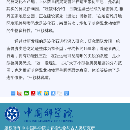
的翼龙化石产地，上亿数量的翼龙曾经在这里繁衍生息，是名副
其实的翼龙伊甸园。”汪筱林介绍，目前这里已经成为哈密翼龙-雅
丹国家地质公园，正在建设翼龙（遗址）博物馆。“在哈密雅丹地
区发现兽脚类恐龙足迹化石，尚属首次，增加了哈密翼龙动物群
的生物多样性。”汪筱林说。
通过对新发现的足迹化石进行深入研究，研究团队发现，哈
密兽脚类恐龙足迹整体为窄长型，平均长约16厘米；造迹者两足
行走，拥有功能性三趾，在趾远端可见清晰的尖锐的爪迹，是小
型兽脚类恐龙。“这一发现进一步扩大了小型兽脚类足迹的分布范
围，也为推断哈密翼龙动物群兽脚类恐龙身高、体长等提供了足
迹学依据。”汪筱林说道。
版权所有 © 中国科学院古脊椎动物与古人类研究所