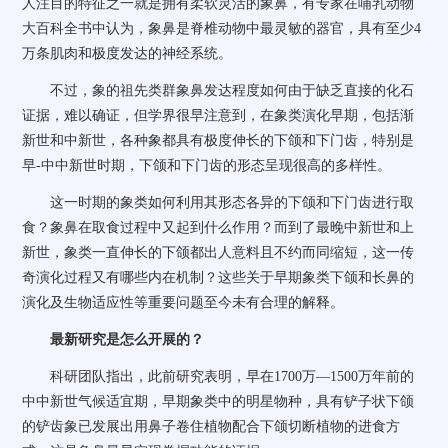
人注目的特征之一就是拥有柔软灵活的象鼻，有专家在哺乳动物
大百科全书中认为，象鼻是脊椎动物中最灵敏的器官，具有至少4
万条肌肉和极度发达的神经系统。
不过，象的祖先类群象鼻发达程度如何由于缺乏直接的化石
证据，难以确证，但学界很早注意到，在象类演化早期，包括渐
新世和中新世，各种象都具有极度伸长的下颌和下门齿，特别是
早-中中新世时期，下颌和下门齿的形态呈现很高的多样性。
这一时期的象类如何利用其形态各异的下颌和下门齿进行取
食？象鼻在取食过程中又起到什么作用？而到了最晚中新世和上
新世，象类一直伸长的下颌都出人意料且不约而同缩短，这一传
奇演化过程又有哪些内在机制？这些关于早期象类下颌和长鼻的
演化及生物适应性等重要问题至今未有合理的解释。
最新研究是怎么开展的？
科研团队指出，此前研究表明，早在1700万—1500万年前的
中中新世气候适宜期，早期象类中的明星物种，具有铲子状下颌
的铲齿象已发展出用鼻子卷住植物配合下颌切断植物的进食方