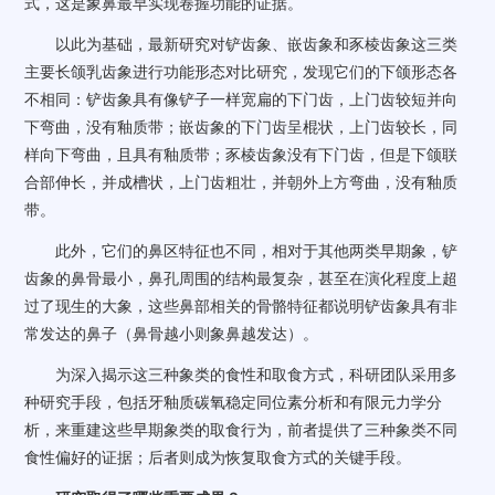
式，这是象鼻最早实现卷握功能的证据。
以此为基础，最新研究对铲齿象、嵌齿象和豕棱齿象这三类
主要长颌乳齿象进行功能形态对比研究，发现它们的下颌形态各
不相同：铲齿象具有像铲子一样宽扁的下门齿，上门齿较短并向
下弯曲，没有釉质带；嵌齿象的下门齿呈棍状，上门齿较长，同
样向下弯曲，且具有釉质带；豕棱齿象没有下门齿，但是下颌联
合部伸长，并成槽状，上门齿粗壮，并朝外上方弯曲，没有釉质
带。
此外，它们的鼻区特征也不同，相对于其他两类早期象，铲
齿象的鼻骨最小，鼻孔周围的结构最复杂，甚至在演化程度上超
过了现生的大象，这些鼻部相关的骨骼特征都说明铲齿象具有非
常发达的鼻子（鼻骨越小则象鼻越发达）。
为深入揭示这三种象类的食性和取食方式，科研团队采用多
种研究手段，包括牙釉质碳氧稳定同位素分析和有限元力学分
析，来重建这些早期象类的取食行为，前者提供了三种象类不同
食性偏好的证据；后者则成为恢复取食方式的关键手段。