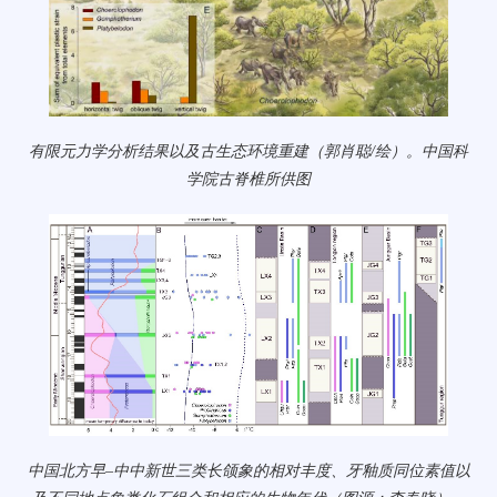
有限元力学分析结果以及古生态环境重建（郭肖聪/绘）。中国科
学院古脊椎所供图
中国北方早–中中新世三类长颌象的相对丰度、牙釉质同位素值以