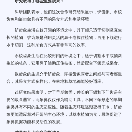
研究取得了哪些重要成果？
科研团队表示，他们这次合作研究结果显示，铲齿象、豕棱
齿象和嵌齿象具有不同的采食方式和生活环境：
铲齿象生活在较开阔的环境之中，其下颌只适于切割竖直生
长的植物，铲齿象是利用灵活的鼻子卷握住植物，再用下颌进行
水平切割，这种采食方式具有非常高的效率。
豕棱齿象生活在比较封闭的环境之中，适于切割水平或倾斜
生长的枝条，它用鼻子辅助压住枝条，然后配合下颌完成采食。
嵌齿象的生境介于铲齿象、豕棱齿象两者之间或与两者都重
合，其采食方式多样化，在林地和草地都能较好适应。
该研究结果表明，对于早期象类，伸长的下颌和下门齿是主
要的取食器官，而象鼻仅仅作为辅助工具，不同下颌形态的早期
象类具有不同的生态适应性。随着生态环境逐渐变得干冷，铲齿
象更能适应相对开阔的生态环境，以草本植物为食，最终促进了
象鼻抓握功能和灵活性的发展。