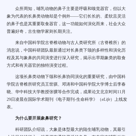
众所周知，哺乳动物的鼻子主要是呼吸和嗅觉器官，但以大
象为代表的长鼻类动物却是个例外——它们长长的、柔软且灵活
的鼻子也是其重要取食器官，这一功能如何演化而来，社会大众
普遍好奇，古生物学家则长期关注。
来自中国科学院古脊椎动物与古人类研究所（古脊椎所）的
消息说，中国科研团队最新通过对长鼻类下颌的多样性和演化历
程及其与象鼻的共同演变进行深入研究，揭示出早期象类的取食
方式和有关器官的独特演变过程。
这项长鼻类动物下颌和长鼻协同演化的重要研究，由中国科
学院古脊椎所研究员王世骐、邓涛和中国科学院大学博士后李春
晓、华中科技大学教授张骥等合作完成，成果论文北京时间11月
29日凌晨在国际学术期刊《电子期刊-生命科学》（
eLife
）上线发
表。
为什么要开展象鼻研究？
科研团队介绍说，大象是体型最大的陆生哺乳动物，其最引