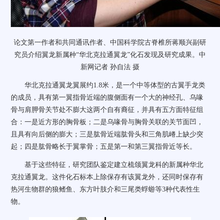
论文第一作者和共同通讯作者、中国科学院古脊椎所蒋顺兴副研
究员介绍翼龙新属种“华北克拉通翼龙”化石发现及研究成果。
中
新网
记者 孙自法 摄
华北克拉通翼龙翼展约1.8米，是一个中等体型的古翼手龙类
的成员，具有第一翼指骨近端的腹侧面有一个大的神经孔、乌喙
骨与肩胛骨关节处不膨大这两个自有裔征，并具有五方面特征组
合：一是近方形的胸骨板；二是乌喙骨与胸骨关联的关节面凹，
且具有向后侧的膨大；三是肱骨近端肱骨头和三角肌嵴上缺少突
起；四是肱骨略长于翼掌骨；五是第一和第三翼指骨近等长。
基于这些特征，研究团队鉴定建立梳颌翼龙科的新属种华北
克拉通翼龙。这件化石标本上除保存有该翼龙外，还同时保存有
热河生物群的狼鳍鱼、东方叶肢介和三尾类蜉蝣等3种代表性生
物。