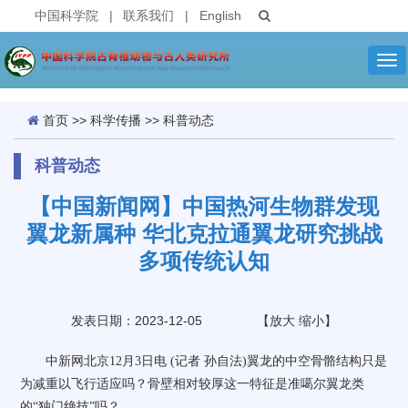
中国科学院
|
联系我们
|
English
Tog
nav
首页
>>
科学传播
>>
科普动态
科普动态
【中国新闻网】中国热河生物群发现
翼龙新属种 华北克拉通翼龙研究挑战
多项传统认知
发表日期：2023-12-05
【
放大
缩小
】
中新网
北京12月3日电 (记者 孙自法)翼龙的中空骨骼结构只是
为减重以飞行适应吗？骨壁相对较厚这一特征是准噶尔翼龙类
的“独门绝技”吗？……