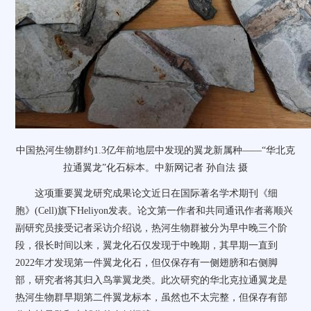
中国热河生物群约1.3亿年前地层中发现的翼龙新属种——“华北克
拉通翼龙”化石标本。
中新网
记者 孙自法 摄
这项重要翼龙研究成果论文近日在国际著名学术期刊《细
胞》(Cell)旗下Heliyon发表。论文第一作者和共同通讯作者蒋顺兴
副研究员接受记者采访介绍说，热河生物群被分为早中晚三个阶
段，很长时间以来，翼龙化石仅发现于中晚期，其早期一直到
2022年才发现第一件翼龙化石，但仅保存有一侧翅膀和右侧脚
部，研究者将其归入鸟掌翼龙类。此次研究的华北克拉通翼龙是
热河生物群早期第二件翼龙标本，虽然也不太完整，但保存有部