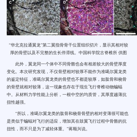
“华北克拉通翼龙”第二翼指骨骨干位置组织切片，显示其相对较
厚的骨壁以及不完整的生长停滞线。中国科学院古脊椎所 供图
此外，翼龙同一个体中不同骨骼也会有相差较大的骨壁厚度
变化。本次研究发现，不仅骨壁相对较厚不能作为准噶尔翼龙类
的鉴定特征，准噶尔翼龙类的骨壁也不都是较厚，如肱骨和桡骨
的骨壁就相对较薄，这一现象也存在于现生飞行脊椎动物蝙蝠
中。从材料力学性能上分析，一根中空的均质管，其厚度越薄抗
扭性越强。
“所以，准噶尔翼龙类的肱骨和桡骨骨壁的相对变薄很可能也
是类似于蝙蝠对飞行的适应，增加其在鼓翼飞行过程中骨骼的抗
扭性，而不只是为了减轻体重。”蒋顺兴说。