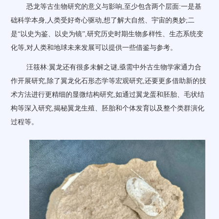
恐龙等古生物研究的意义与影响,至少包含两个层面:一是基
础科学本身,人类受好奇心驱动,想了解大自然、宇宙的奥妙;二
是“以史为鉴、以史为镜”,研究历史时期生物多样性、生态系统变
化等,对人类和地球未来发展可以提供一些借鉴与参考。
汪筱林:翼龙还有很多未解之谜,亟需中外古生物学家通力合
作开展研究,除了翼龙化石形态学等宏观研究,还要更多借助新的技
术方法进行更精细的显微结构研究,如通过翼龙蛋和胚胎、毛状结
构等深入研究,揭秘翼龙生殖、胚胎和个体发育以及整个类群演化
过程等。