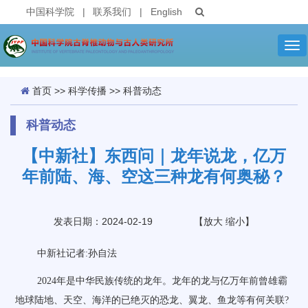
中国科学院
|
联系我们
|
English
Tog
nav
首页
>>
科学传播
>>
科普动态
科普动态
【中新社】东西问｜龙年说龙，亿万
年前陆、海、空这三种龙有何奥秘？
发表日期：2024-02-19
【
放大
缩小
】
中新社记者:孙自法
2024年是中华民族传统的龙年。龙年的龙与亿万年前曾雄霸
地球陆地、天空、海洋的已绝灭的恐龙、翼龙、鱼龙等有何关联?