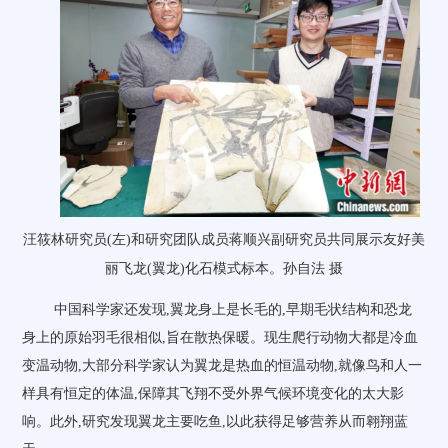
汪筱林研究员(左)和研究团队成员蒋顺兴副研究员共同展示友好美
丽飞龙(翼龙)化石模式标本。孙自法 摄
中国科学家还发现,翼龙身上是长毛的,早期毛状结构和恐龙
身上的原始羽毛很相似,旨在散热保暖。现生爬行动物大都是冷血
变温动物,大部分科学家认为翼龙是热血的恒温动物,就像鸟和人一
样具有恒定的体温,保障其飞翔不受外界气候环境变化的太大影
响。此外,研究发现翼龙主要吃鱼,以此获得足够营养从而翱翔蓝