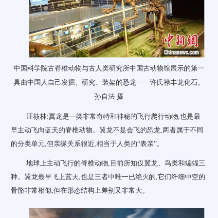
中国科学院古脊椎动物与古人类研究所中国古动物馆展示的第一
具由中国人自己发掘、研究、装架的恐龙——许氏禄丰龙化石。
孙自法 摄
汪筱林:翼龙是一类非常奇特和神秘的飞行爬行动物,也是最
早主动飞向蓝天的脊椎动物。翼龙不是会飞的恐龙,两者属于不同
的分类单元,但亲缘关系很近,相当于人类的“表亲”。
地球上主动飞行的脊椎动物,目前所知仅翼龙、鸟类和蝙蝠三
种。翼龙最早飞上蓝天,也是三者中唯一已绝灭的,它们纤细中空的
骨骼非常相似,但在形态结构上差别又非常大。