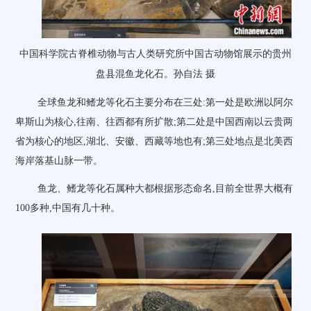
中国科学院古脊椎动物与古人类研究所中国古动物馆展示的贵州
盘县混鱼龙化石。孙自法 摄
全球鱼龙和鳍龙等化石主要分布在三处:第一处是欧洲以阿尔
卑斯山为核心,往南、往西都有所扩散;第二处是中国西南以云贵两
省为核心的地区,湖北、安徽、西藏等地也有;第三处地点是北美西
海岸落基山脉一带。
鱼龙、鳍龙等化石属种大都根据形态命名,目前全世界大概有
100多种,中国有几十种。