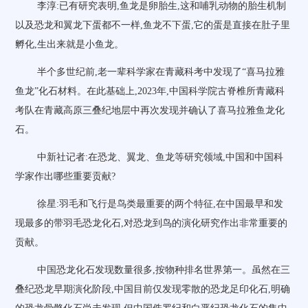
李淳:已有研究表明,鱼龙是卵胎生,这和哺乳动物的胎生机制
以及恐龙和翼龙下蛋都不一样,鱼龙不下蛋,它的蛋是直接在肚子里
孵化,生出来就是小鱼龙。
半个多世纪前,老一辈科学家在青藏科考中发现了“喜马拉雅
鱼龙”化石材料。在此基础上,2023年,中国科学院古脊椎所青藏科
考队在青藏高原三叠纪地层中再次发现并确认了喜马拉雅鱼龙化
石。
中新社记者:在恐龙、翼龙、鱼龙等研究领域,中国和中国科
学家作出哪些重要贡献?
徐星:羽毛和飞行是鸟类最重要的两个特征,在中国最早和发
现最多的带羽毛恐龙化石,对恐龙到鸟的演化研究作出非常重要的
贡献。
中国恐龙化石发现数量很多,按物种排名世界第一。虽然在三
叠纪恐龙早期演化阶段,中国目前仅发现零散的恐龙足印化石,明确