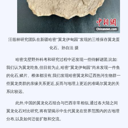
汪筱林研究团队在新疆哈密“翼龙伊甸园”发现的三维保存翼龙蛋
化石。孙自法 摄
哈密戈壁野外科考和研究过程中还发现一些待解谜团,比如:
我们认为翼龙吃鱼,但目前为止,哈密“翼龙伊甸园”尚未发现一件鱼
的化石,鳞片、椎体都没有;我们发现哈密翼龙和辽西热河生物群一
些翼龙类群的亲缘关系更近,反而与地理上更近的准噶尔翼龙的关
系比较远。
此外,中国的翼龙化石组合与巴西非常相似,通过各大陆之间
翼龙化石对比研究,将有望揭示中生代翼龙在世界范围内的古地理
分布,以及如何迁徙扩散和交流。