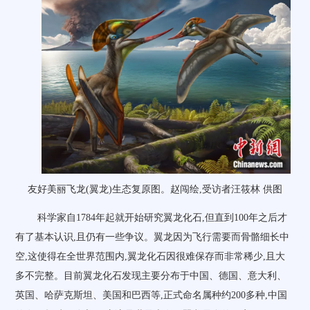
友好美丽飞龙(翼龙)生态复原图。赵闯绘,受访者汪筱林 供图
科学家自1784年起就开始研究翼龙化石,但直到100年之后才
有了基本认识,且仍有一些争议。翼龙因为飞行需要而骨骼细长中
空,这使得在全世界范围内,翼龙化石因很难保存而非常稀少,且大
多不完整。目前翼龙化石发现主要分布于中国、德国、意大利、
英国、哈萨克斯坦、美国和巴西等,正式命名属种约200多种,中国