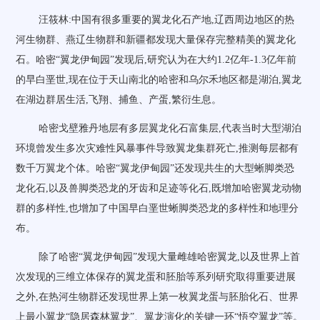
汪筱林:中国有很多重要的翼龙化石产地,辽西周边地区的热
河生物群、燕辽生物群和新疆都发现大量保存完整精美的翼龙化
石。哈密“翼龙伊甸园”发现后,研究认为在大约1.2亿年-1.3亿年前
的早白垩世,现在位于天山南北的哈密和乌尔禾地区都是湖泊,翼龙
在湖边群居生活,飞翔、捕鱼、产蛋,繁衍生息。
哈密戈壁雅丹地层有多层翼龙化石富集层,代表当时大型湖泊
环境曾发生多次灾难性风暴事件导致翼龙集群死亡,推测每层都有
数千万翼龙个体。哈密“翼龙伊甸园”还发现共生的大型蜥脚类恐
龙化石,以及兽脚类恐龙的牙齿和足迹等化石,既增加哈密翼龙动物
群的多样性,也增加了中国早白垩世蜥脚类恐龙的多样性和地理分
布。
除了哈密“翼龙伊甸园”发现大量雌雄哈密翼龙,以及世界上首
次发现的三维立体保存的翼龙蛋和胚胎等系列研究取得重要进展
之外,在热河生物群还发现世界上第一枚翼龙蛋与胚胎化石、世界
上最小翼龙“隐居森林翼龙”、翼龙演化的关键一环“悟空翼龙”等。