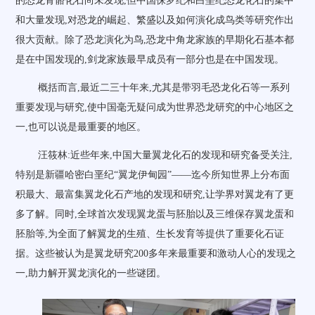
的恐龙骨骼化石尚未发现,但中国侏罗纪和白垩纪恐龙化石的集中
和大量发现,对恐龙的崛起、繁盛以及如何演化成鸟类等研究作出
很大贡献。除了恐龙演化为鸟,恐龙中角龙家族的早期化石基本都
是在中国发现的,剑龙家族最早成员有一部分也是在中国发现。
概括而言,最近二三十年来,尤其是带羽毛恐龙化石等一系列
重要发现与研究,使中国毫无疑问成为世界恐龙研究的中心地区之
一,也可以说是最重要的地区。
汪筱林:近些年来,中国大量翼龙化石的发现和研究备受关注,
特别是新疆哈密白垩纪“翼龙伊甸园”——迄今所知世界上分布面
积最大、最富集翼龙化石产地的发现和研究,让学界对翼龙有了更
多了解。同时,全球首次发现翼龙蛋与胚胎以及三维保存翼龙蛋和
胚胎等,为全面了解翼龙的生殖、生长发育等提供了重要化石证
据。这些被认为是翼龙研究200多年来最重要和激动人心的发现之
一,助力解开翼龙演化的一些谜团。