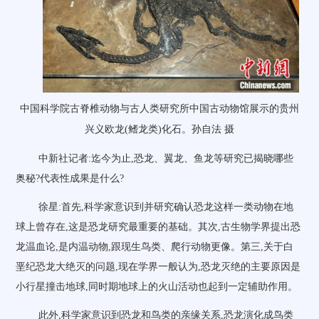
中国科学院古脊椎动物与古人类研究所中国古动物馆展示的贵州
兴义欧龙(鳍龙类)化石。孙自法 摄
中新社记者:迄今为止,恐龙、翼龙、鱼龙等研究已揭晓哪些
奥秘?代表性成果是什么?
徐星:首先,科学家意识到并研究确认恐龙这样一类动物在地
球上曾存在,这是恐龙研究最重要的基础。其次,古生物学界提出恐
龙温血论,是内温动物,跟现生鸟类、爬行动物更像。第三,关于白
垩纪恐龙大绝灭的问题,现在学界一般认为,恐龙灭绝的主要原因是
小行星撞击地球,同时期地球上的火山活动也起到一定辅助作用。
此外,科学家意识到恐龙和鸟类的亲缘关系,恐龙演化成鸟类