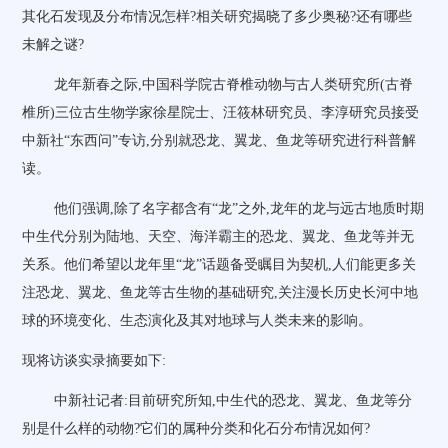
其化石发现及分布情况怎样?相关研究揭晓了多少奥秘?还有哪些
未解之谜?
龙年新春之际,中国科学院古脊椎动物与古人类研究所(古脊
椎所)三位古生物学家徐星院士、汪筱林研究员、李淳研究员接受
中新社“东西问”专访,分别就恐龙、翼龙、鱼龙等研究进行科普解
读。
他们强调,除了名字都含有“龙”之外,龙年的龙与远古地质时期
中生代分别为陆地、天空、海洋霸主的恐龙、翼龙、鱼龙等并无
关系。他们希望以龙年里“龙”话题备受瞩目为契机,人们能更多关
注恐龙、翼龙、鱼龙等古生物的基础研究,关注漫长历史长河中地
球的环境变化、生态演化及其对地球与人类未来的影响。
现将访谈实录摘要如下:
中新社记者:目前研究所知,中生代的恐龙、翼龙、鱼龙等分
别是什么样的动物?它们的属种分类和化石分布情况如何?