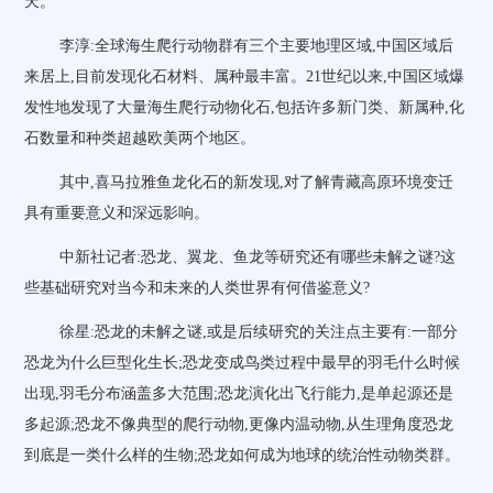
天。
李淳:全球海生爬行动物群有三个主要地理区域,中国区域后
来居上,目前发现化石材料、属种最丰富。21世纪以来,中国区域爆
发性地发现了大量海生爬行动物化石,包括许多新门类、新属种,化
石数量和种类超越欧美两个地区。
其中,喜马拉雅鱼龙化石的新发现,对了解青藏高原环境变迁
具有重要意义和深远影响。
中新社记者:恐龙、翼龙、鱼龙等研究还有哪些未解之谜?这
些基础研究对当今和未来的人类世界有何借鉴意义?
徐星:恐龙的未解之谜,或是后续研究的关注点主要有:一部分
恐龙为什么巨型化生长;恐龙变成鸟类过程中最早的羽毛什么时候
出现,羽毛分布涵盖多大范围;恐龙演化出飞行能力,是单起源还是
多起源;恐龙不像典型的爬行动物,更像内温动物,从生理角度恐龙
到底是一类什么样的生物;恐龙如何成为地球的统治性动物类群。