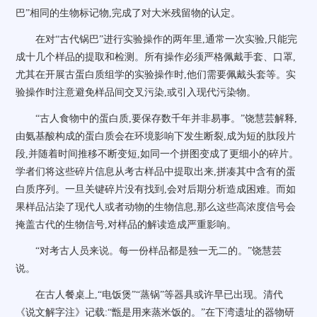
巴”相同的生物标记物,完成了对大米残留物的认定。
在对“古代锅巴”进行实验操作的两年里,通常一次实验,只能完
成十几个样品的提取和检测。所有操作必须严格佩戴手套、口罩,
尤其在开展古蛋白质组学的实验操作时,他们需要佩戴头套等。实
验操作时注意避免样品间交叉污染,或引入现代污染物。
“古人食物中的蛋白质,要保存数千年并非易事。”饶慧芸解释,
由氨基酸构成的蛋白质会在环境影响下发生断裂,成为短的肽段片
段,并随着时间推移不断变短,如同一个拼图变成了更细小的碎片。
学者们将这些碎片信息从考古样品中提取出来,拼凑其中含有的蛋
白质序列。一旦关键碎片没有找到,会对后期分析造成困难。而如
果样品沾染了现代人或者动物的生物信息,那么这些高浓度信号会
掩盖古代的生物信号,对样品的解读造成严重影响。
“对考古人员来说。每一份样品都是独一无二的。”饶慧芸
说。
在古人餐桌上,“电饭煲”“蒸锅”等器具或许早已出现。清代
《说文解字注》记载:“甑是用来蒸米饭的。”在下湾遗址的器物研