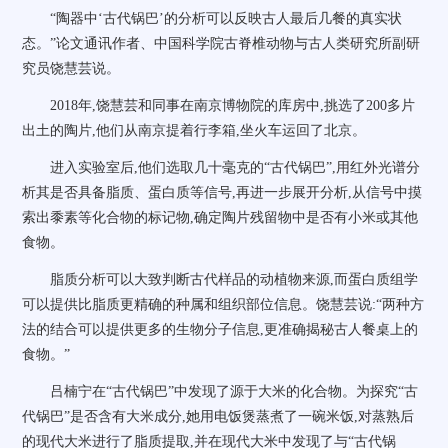
“陶器中‘古代锅巴’的分析可以反映古人最后几餐的真实状
态。”论文通讯作者、中国科学院古脊椎动物与古人类研究所副研
究员饶慧芸说。
2018年,饶慧芸和同事在南京博物院的库房中,挑选了200多片
出土的陶片,他们从南京提着行李箱,坐火车运回了北京。
进入实验室后,他们选取几十毫克的“古代锅巴”,用红外光谱分
析其是否具备脂质、蛋白质等信号,再进一步展开分析,从信号中摸
索出黍素等化合物的标记物,确定陶片残留物中是否有小米或其他
食物。
脂质分析可以大致判断古代样品的动植物来源,而蛋白质组学
可以提供比脂质更精确的种属和组织部位信息。饶慧芸说:“两种方
法的结合可以提供更多的生物分子信息,更准确揭秘古人餐桌上的
食物。”
吕楠宁在“古代锅巴”中发现了源于大米的化合物。为探究“古
代锅巴”是否含有大米成分,她用电饭煲蒸煮了一碗米饭,对蒸熟后
的现代大米进行了脂质提取,并在现代大米中发现了与“古代锅