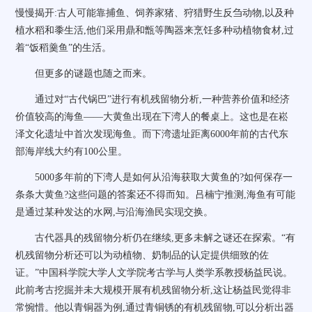
慢慢揭开:古人可能靠捕鱼、饲养家猪、狩猎野生反刍动物,以及种
植水稻和黍生活,他们采用鼎和甑等陶器来烹饪多种动植物食材,过
着“饭稻羹鱼”的生活。
但更多的谜题也随之而来。
通过对“古代锅巴”进行有机残留物分析,一种营养价值和经济
价值较高的海鱼——大黄鱼出现在下湾人的餐桌上。这也是在崧
泽文化遗址中首次发现海鱼。而下湾遗址距离6000年前的古代东
部海岸线大约有100公里。
5000多年前的下湾人是如何从沿海获取大黄鱼的?如何保存一
条条大黄鱼?这些问题的答案还不得而知。吕楠宁推测,海鱼有可能
是通过某种发达的水网,与沿海渔民实现交换。
古代器具的残留物分析仍在继续,更多未解之谜还在探索。“有
机残留物分析还可以为动植物、奶制品的认定提供细致的佐
证。”中国科学院大学人文学院考古学与人类学系教授杨益民说。
此前考古挖掘并未大规模开展有机残留物分析,这让杨益民觉得非
常惋惜。他以青铜器为例,通过青铜锈的有机残留物,可以分析出器