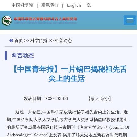
中国科学院
|
联系我们
|
English
Tog
nav
首页
>>
科学传播
>>
科普动态
科普动态
【中国青年报】一片锅巴揭秘祖先舌
尖上的生活
发表日期：2024-03-06
【
放大
缩小
】
透过一片锅巴,中国科学家成功揭秘了祖先舌尖上的生活。近
期,中国科学院大学人文学院考古学与人类学系杨益民教授课题组
的最新研究成果在国际科技考古期刊《考古科学杂志》(Journal Of
Archaeological Science)上发表,揭开了环太湖地区新石器时代晚期