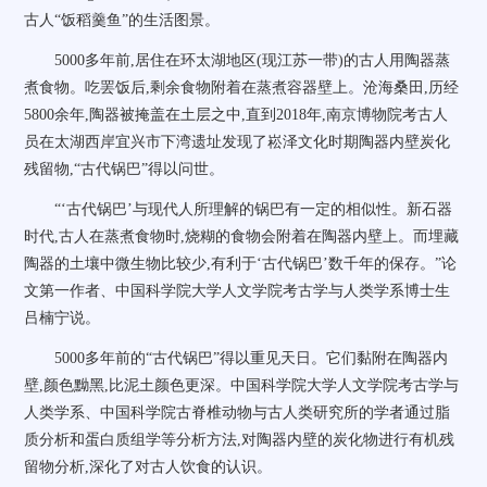
古人“饭稻羹鱼”的生活图景。
5000多年前,居住在环太湖地区(现江苏一带)的古人用陶器蒸
煮食物。吃罢饭后,剩余食物附着在蒸煮容器壁上。沧海桑田,历经
5800余年,陶器被掩盖在土层之中,直到2018年,南京博物院考古人
员在太湖西岸宜兴市下湾遗址发现了崧泽文化时期陶器内壁炭化
残留物,“古代锅巴”得以问世。
“‘古代锅巴’与现代人所理解的锅巴有一定的相似性。新石器
时代,古人在蒸煮食物时,烧糊的食物会附着在陶器内壁上。而埋藏
陶器的土壤中微生物比较少,有利于‘古代锅巴’数千年的保存。”论
文第一作者、中国科学院大学人文学院考古学与人类学系博士生
吕楠宁说。
5000多年前的“古代锅巴”得以重见天日。它们黏附在陶器内
壁,颜色黝黑,比泥土颜色更深。中国科学院大学人文学院考古学与
人类学系、中国科学院古脊椎动物与古人类研究所的学者通过脂
质分析和蛋白质组学等分析方法,对陶器内壁的炭化物进行有机残
留物分析,深化了对古人饮食的认识。