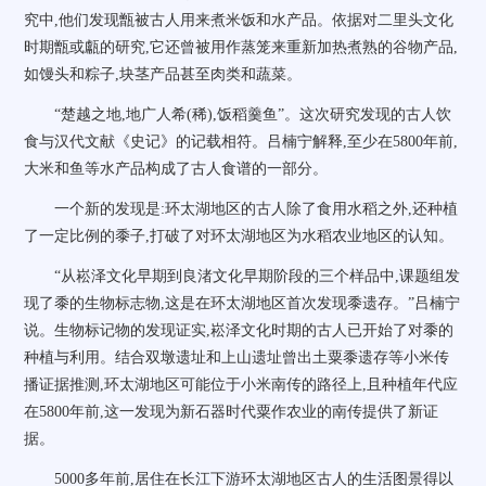
究中,他们发现甑被古人用来煮米饭和水产品。依据对二里头文化
时期甑或甗的研究,它还曾被用作蒸笼来重新加热煮熟的谷物产品,
如馒头和粽子,块茎产品甚至肉类和蔬菜。
“楚越之地,地广人希(稀),饭稻羹鱼”。这次研究发现的古人饮
食与汉代文献《史记》的记载相符。吕楠宁解释,至少在5800年前,
大米和鱼等水产品构成了古人食谱的一部分。
一个新的发现是:环太湖地区的古人除了食用水稻之外,还种植
了一定比例的黍子,打破了对环太湖地区为水稻农业地区的认知。
“从崧泽文化早期到良渚文化早期阶段的三个样品中,课题组发
现了黍的生物标志物,这是在环太湖地区首次发现黍遗存。”吕楠宁
说。生物标记物的发现证实,崧泽文化时期的古人已开始了对黍的
种植与利用。结合双墩遗址和上山遗址曾出土粟黍遗存等小米传
播证据推测,环太湖地区可能位于小米南传的路径上,且种植年代应
在5800年前,这一发现为新石器时代粟作农业的南传提供了新证
据。
5000多年前,居住在长江下游环太湖地区古人的生活图景得以