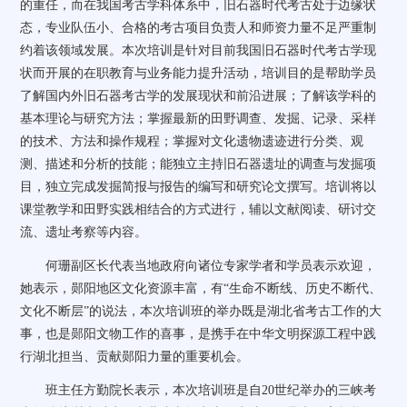
的重任，而在我国考古学科体系中，旧石器时代考古处于边缘状
态，专业队伍小、合格的考古项目负责人和师资力量不足严重制
约着该领域发展。本次培训是针对目前我国旧石器时代考古学现
状而开展的在职教育与业务能力提升活动，培训目的是帮助学员
了解国内外旧石器考古学的发展现状和前沿进展；了解该学科的
基本理论与研究方法；掌握最新的田野调查、发掘、记录、采样
的技术、方法和操作规程；掌握对文化遗物遗迹进行分类、观
测、描述和分析的技能；能独立主持旧石器遗址的调查与发掘项
目，独立完成发掘简报与报告的编写和研究论文撰写。培训将以
课堂教学和田野实践相结合的方式进行，辅以文献阅读、研讨交
流、遗址考察等内容。
何珊副区长代表当地政府向诸位专家学者和学员表示欢迎，
她表示，郧阳地区文化资源丰富，有“生命不断线、历史不断代、
文化不断层”的说法，本次培训班的举办既是湖北省考古工作的大
事，也是郧阳文物工作的喜事，是携手在中华文明探源工程中践
行湖北担当、贡献郧阳力量的重要机会。
班主任方勤院长表示，本次培训班是自
20
世纪举办的三峡考