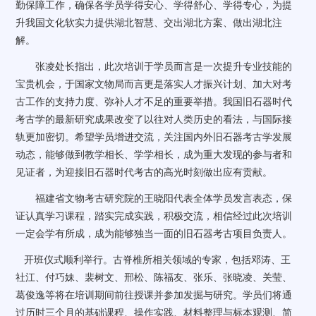
勤保障工作，确保各学员学得安心、学得舒心、学得专心，为提
升我国文化软实力提供湖北智慧、交出湖北方案、做出湖北注
解。
张凌处长指出，此次培训于学员而言是一次提升专业技能的
宝贵机会，于国家文物局而言更是落实人才振兴计划、加大对考
古工作的支持力度、弥补人才不足的重要举措。我国旧石器时代
考古学的最新研究成果改变了以往对人类历史的看法，与国际接
轨更加密切。希望学员增进交流，关注国内外旧石器考古学发展
动态，能够做到教学相长、学学相长，成为重大发现的参与者和
见证者，为迎接旧石器时代考古的高光时刻做出应有贡献。
福建省文物考古研究院的王晓阳代表全体学员发言表态，保
证认真学习课程，踏实完成实践，积极交流，相信经过此次培训
一定会学有所成，成为能够独当一面的旧石器考古项目负责人。
开班仪式顺利举行。古脊椎所相关领域的专家，包括邓涛、王
社江、付巧妹、裴树文、邢松、陈福友、张乐、张晓凌、关莹、
葛俊逸等将在培训期间前往授课并参加发掘与研究。学员们将通
过历时三个月的基础课程、操作实践、材料整理与标本观测、简