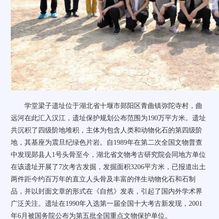
学堂梁子遗址位于湖北省十堰市郧阳区青曲镇弥陀寺村，曲
远河在此汇入汉江，遗址保护规划公布范围为
190
万平方米。遗址
共沉积了四级阶地堆积，主体为包含人类和动物化石的第四级阶
地，其基座为震旦纪绿色片岩。自
1989
年在第二次全国文物普查
中发现郧县人
1
号头骨至今，湖北省文物考古研究院会同地方单位
在该遗址开展了
7
次考古发掘，发掘面积
3206
平方米，已报道出土
两件距今约百万年的直立人头骨及丰富的伴生动物化石和石制
品，并以封面文章的形式在《自然》发表，引起了国内外学术界
广泛关注。遗址在
1990
年入选第一届全国十大考古新发现，
2001
年
6
月被国务院公布为第五批全国重点文物保护单位。