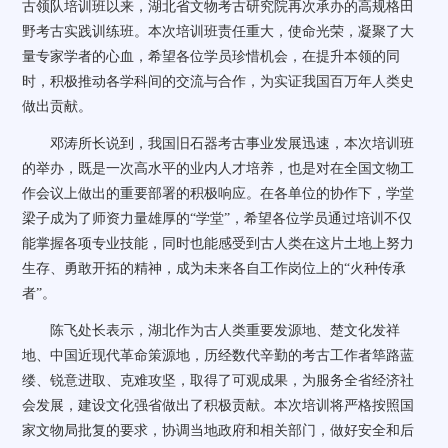
古领队培训班以来，湖北省文物考古研究院再次承办的高规格田
野考古实践训练班。本次培训班责任重大，使命光荣，凝聚了大
量专家学者的心血，希望各位学员珍惜机会，在提升本领的同
时，积极推动各学科间的交流与合作，为实证我国百万年人类史
做出贡献。
邓涛所长说到，我国旧石器考古事业发展迅速，本次培训班
的举办，既是一次高水平的业内人才培养，也是对在全国文物工
作会议上做出的重要部署的积极响应。在各单位的协作下，学堂
梁子成为了师资力量雄厚的“学堂”，希望各位学员通过培训不仅
能掌握各项专业技能，同时也能感受到古人类在这片土地上努力
生存、勇敢开拓的精神，成为未来各自工作岗位上的“火种传承
者”。
陈飞处长表示，湖北作为古人类重要发源地、楚文化发祥
地、中国近现代革命策源地，历经数代辛勤的考古工作者筚路蓝
缕、锐意进取、克难攻坚，取得了可观成果，为服务全省经济社
会发展，建设文化强省做出了积极贡献。本次培训将严格按照国
家文物局批复的要求，协调当地政府和相关部门，做好安全和后