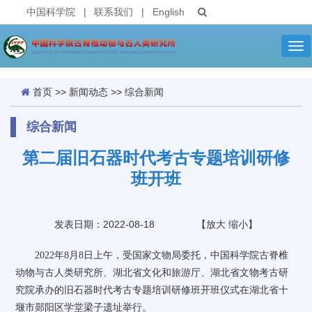
中国科学院
|
联系我们
|
English
Tog
nav
首页
>>
新闻动态
>>
综合新闻
综合新闻
第二届旧石器时代考古专题培训研修
班开班
发表日期：2022-08-18
【
放大
缩小
】
2022
年
8
月
8
日上午，受国家文物局委托，中国科学院古脊椎
动物与古人类研究所、湖北省文化和旅游厅、湖北省文物考古研
究院承办的旧石器时代考古专题培训研修班开班仪式在湖北省十
堰市郧阳区学堂梁子遗址举行。