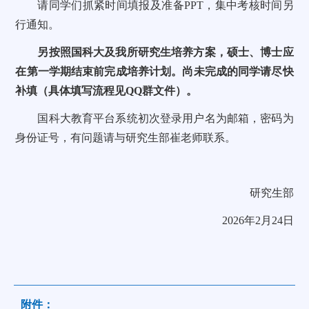
请同学们抓紧时间填报及准备PPT，集中考核时间另
行通知。
另按照国科大及我所研究生培养方案，硕士、博士应
在第一学期结束前完成培养计划。尚未完成的同学请尽快
补填（具体填写流程见QQ群文件）。
国科大教育平台系统初次登录用户名为邮箱，密码为
身份证号，有问题请与研究生部崔老师联系。
研究生部
2026年2月24日
附件：