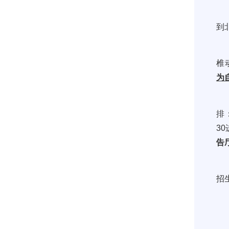
到
椎
为
排
30
告
招