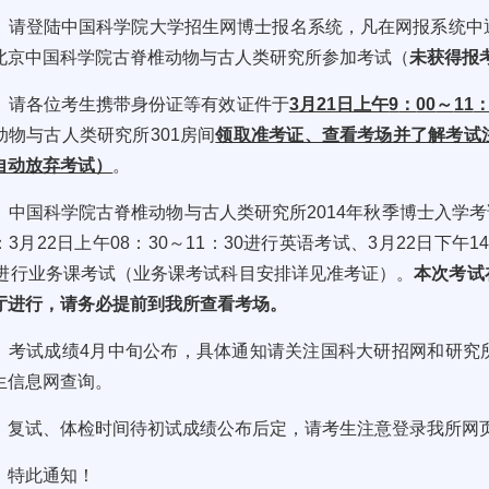
请登陆中国科学院大学招生网博士报名系统，凡在网报系统中
北京中国科学院古脊椎动物与古人类研究所参加考试（
未获得报
请各位考生携带身份证等有效证件于
3
月
21
日上午
9
：
00
～
11
动物与古人类研究所
301
房间
领取准考证、查看考场并了解考试
自动放弃考试）
。
中国科学院古脊椎动物与古人类研究所
2014
年秋季博士入学考
：
3
月
22
日上午
08
：
30
～
11
：
30
进行英语考试、
3
月
22
日下午
1
进行业务课考试（业务课考试科目安排详见准考证）。
本次考试
厅进行，请务必提前到我所查看考场。
考试成绩
4
月中旬公布，具体通知请关注国科大研招网和研究
生信息网查询。
复试、体检时间待初试成绩公布后定，请考生注意登录我所网
特此通知！