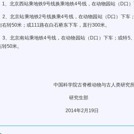
1
、北京西站乘地铁
9
号线换乘地铁
4
号线，在动物园站（
D
口）
2
、北京站乘地铁
2
号线换乘
4
号线，在动物园站（
D
口）下车
街右转
50
米；或
111
路在白石桥东下车，直行
300
米。
3
、北京南站乘地铁
4
号线，在动物园站（
D
口）下车；或特
5
右转
50
米。
中国科学院古脊椎动物与古人类研究
研究生部
2014
年
2
月
19
日