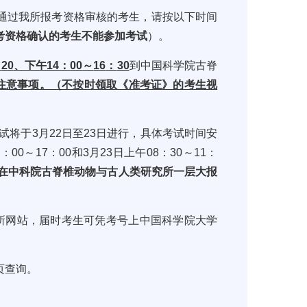
通过我所报考资格审核的考生，请按以下时间
考资格确认的考生不能参加考试
）。
：
20
、下午
14
：
00
～
16
：
30
到中国科学院古脊
注意事项。（不按时领取《准考证》的考生视
试将于
3
月
22
日至
23
日进行，具体考试时间安
4
：
00
～
17
：
00
和
3
月
23
日上午
08
：
30
～
11
：
在中科院古脊椎动物与古人类研究所一层大报
所网站，届时考生可凭考号上中国科学院大学
页查询。