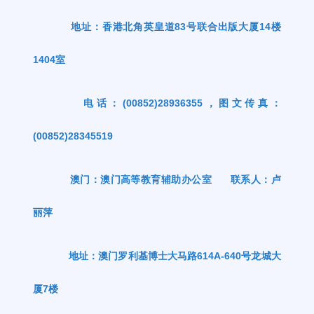
地址：香港北角英皇道
83
号联合出版大厦
14
楼
1404
室
电话：
(00852)28936355
，图文传真：
(00852)28345519
澳门：澳门高等教育辅助办公室
联系人：卢
丽萍
地址：澳门罗利基博士大马路
614A-640
号龙城大
厦
7
楼