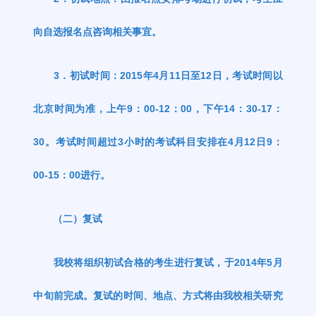
向自选报名点咨询相关事宜。
3
．初试时间：
2015
年
4
月
11
日至
12
日，考试时间以
北京时间为准，上午
9
：
00-12
：
00
，下午
14
：
30-17
：
30
。考试时间超过
3
小时的考试科目安排在
4
月
12
日
9
：
00-15
：
00
进行。
（二）复试
我校将组织初试合格的考生进行复试，于
2014
年
5
月
中旬前完成。复试的时间、地点、方式将由我校相关研究