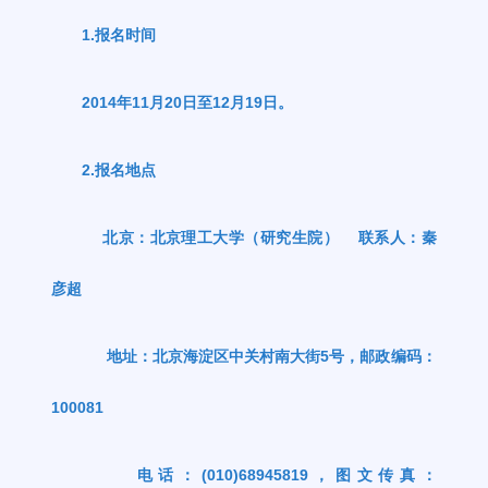
1.
报名时间
2014
年
11
月
20
日至
12
月
19
日。
2.
报名地点
北京：北京理工大学（研究生院）
联系人：秦
彦超
地址：北京海淀区中关村南大街
5
号，邮政编码：
100081
电话：
(010)68945819
，图文传真：