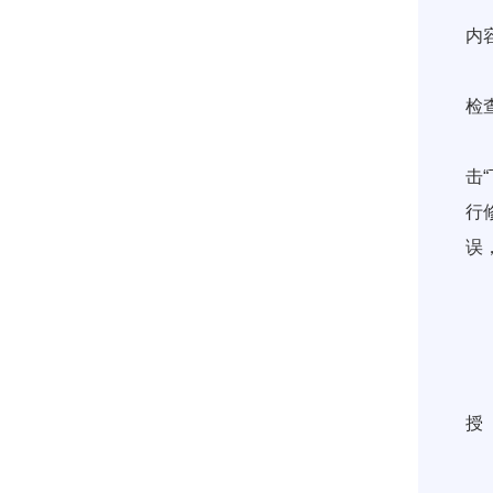
（
内
（
检
（
击
行
误
2
正
3
通
授
4