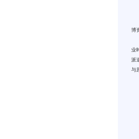
1
2
博
3
业
派
与
4
5
6
7