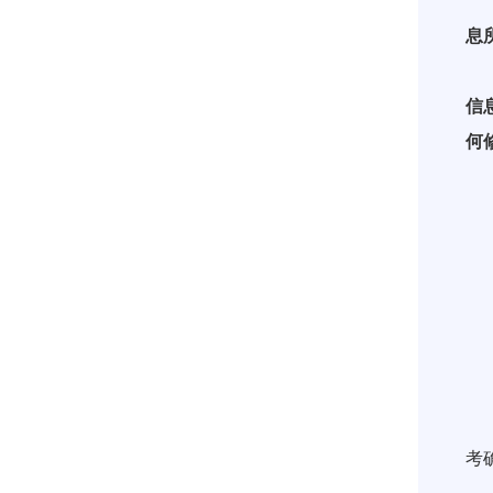
息
要
信
何
硕
1
2
3
4
部
考