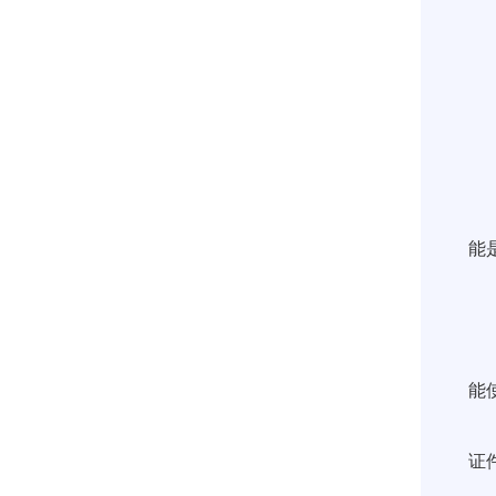
自
推
进
1
1
（
能
（
（
（
能
（
证