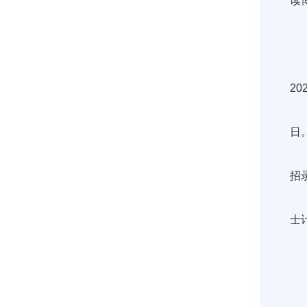
读
中
中
2
我
日
由
招
我
士
中国