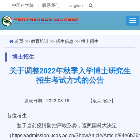
中国科学院
|
联系我们
|
English
Tog
nav
首页
>>
教育培训
>>
招生信息
>>
博士招生
博士招生
关于调整2022年秋季入学博士研究生
招生考试方式的公告
发表日期：2022-03-16
【
放大
缩小
】
各位考生：
鉴于当前疫情防控严峻形势，遵照国科大决定
（https://admission.ucas.ac.cn/ShowArticle/Article/94e6b36