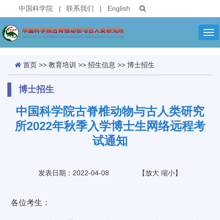
中国科学院
|
联系我们
|
English
Tog
nav
首页
>>
教育培训
>>
招生信息
>>
博士招生
博士招生
中国科学院古脊椎动物与古人类研究
所2022年秋季入学博士生网络远程考
试通知
发表日期：2022-04-08
【
放大
缩小
】
各位考生：