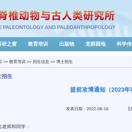
科研之窗
教育培训
出版物
党群园地
科学传
页
>>
教育培训
>>
招生信息
>>
博士招生
士招生
提前攻博通知（2023
发表日期：2022-08-16
【
位老师和同学：