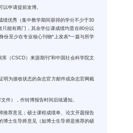
可以申请提前攻博。
绩优秀（集中教学期间获得的学分不少于30
分者只能有两门，其余学位课成绩均需在80分以
身份至少在专业核心刊物*上发表*一篇与所学
库（CSCD）来源期刊”和中国社会科学院文
证明为接收状态的杂志官方邮件或杂志官网截
群文件），作转博报告时间后续通知。
推荐意见；硕士课程成绩单、论文开题报告
的博士生导师意见（如博士生导师是推荐的硕