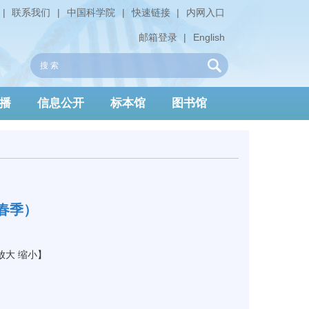
|
联系我们
|
中国科学院
|
快速链接
|
内网入口
邮箱登录
|
English
播
信息公开
标本馆
图书馆
年春季）
放大
缩小
】