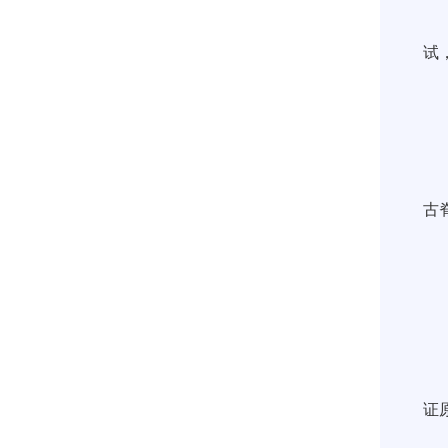
试
古
证