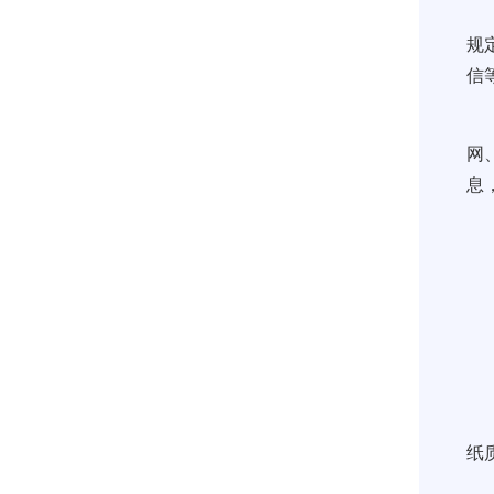
规
信
网
息
纸