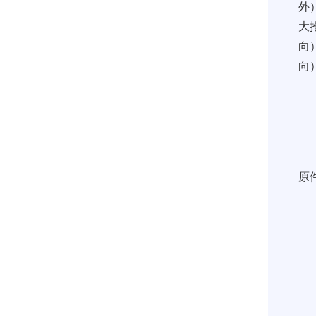
外
大
向）
向
原