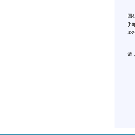
国
(ht
43
请