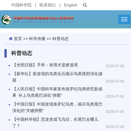
中国科学院
|
联系我们
|
English
Tog
nav
首页
>>
科学传播
>>
科普动态
科普动态
【光明日报】手斧：有用才是硬道理
2026-07-06
【新华社】新发现的鸟类化石揭示鸟类尾部演化谜
题
2026-07-06
【人民日报】中国科学家发布侏罗纪鸟类研究新成
果 补上鸟类尾巴演化“拼图”
2026-07-06
【中国日报】中国发现侏罗纪鸟类，揭示鸟类尾巴
演化的"关键拼图"
2026-07-06
【中国科学报】恐龙变成飞鸟后，长尾巴去哪儿
了？
2026-07-06