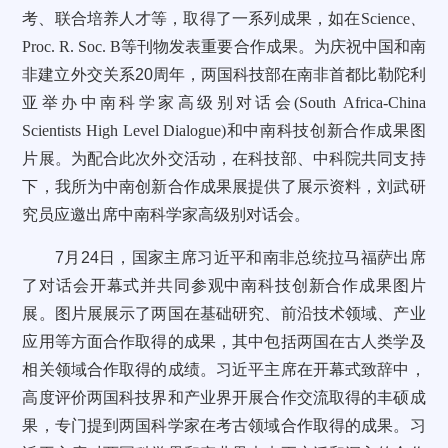
考、联合培养人才等，取得了一系列成果，如在
Science
、
Proc. R. Soc. B
等刊物发表重要合作成果。
为庆祝中国和南
非建立外交关系
20
周年，两国科技部在
南非首都
比勒陀利
亚举办中南科学家高级别对话会
(South Africa-China
Scientists High Level Dialogue)
和中
南科技创新合作成果图
片展
。为配合此次外交活动，
在科技部、中科院共同支持
下，我所为
中
南
创新合作成果展提供了展示资料，刘武研
究员应邀出席
中南科学家高级别对话会。
7
月
24
日，
国家主席习近平和南非总统
拉马福萨出席
了对话会开幕式并共同参观中南科技创新合作成果图片
展。图片展展示了两国在基础研究、前沿技术领域、产业
应用等方面合作取得的成果，其中包括两国在古人类学及
相关领域合作取得的成绩。习近平主席在开幕式致辞中，
高度评价两国科技界和产业界开展合作交流取得的丰硕成
果，专门提到两国科学家在考古领域合作取得的成果。习