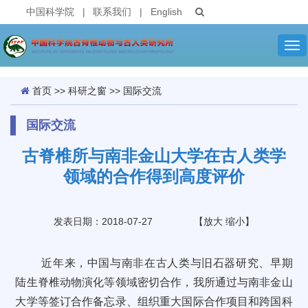
中国科学院
|
联系我们
|
English
Tog
nav
首页
>>
科研之窗
>>
国际交流
国际交流
古脊椎所与南非金山大学在古人类学
领域的合作得到高度评价
发表日期：2018-07-27
【
放大
缩小
】
近年来，中国与南非在古人类与旧石器研究、早期
陆生脊椎动物演化等领域密切合作，我所通过与南非金山
大学等签订合作备忘录、组织重大国际合作项目和跨国科