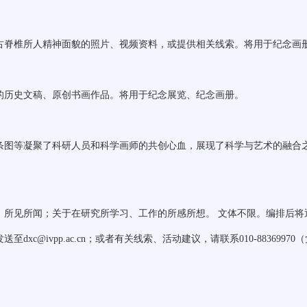
古脊椎所人精神面貌的照片、视频资料，或提供相关线索。将用于纪念画
的历史文稿、原创书画作品。将用于纪念展览、纪念画册。
条图等凝聚了科研人员和科学画师的共创心血，展现了科学与艺术的融合
、所见所闻；关于在研究所学习、工作的所感所想。 文体不限。编排后将
发送至
dxc@ivpp.ac.cn
；或者有关线索、活动建议，请联系
010-88369970
（